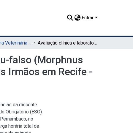
Entrar
TCC - Medicina Veterinária (Sede)
Avaliação clínica e laboratorial em indivíduo de uiraçu-falso (Morphnus guianensis) no Zoológico do Parque Estadual de Dois Irmãos em Recife - Pernambuco
açu-falso (Morphnus
s Irmãos em Recife -
ências da discente
do Obrigatório (ESO)
, Pernambuco, no
ga horária total de