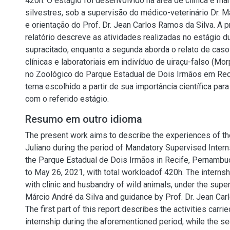
420h. O estágio foi desenvolvido na área de clínica e ma
silvestres, sob a supervisão do médico-veterinário Dr. M
e orientação do Prof. Dr. Jean Carlos Ramos da Silva. A p
relatório descreve as atividades realizadas no estágio d
supracitado, enquanto a segunda aborda o relato de caso 
clínicas e laboratoriais em indivíduo de uiraçu-falso (Mo
no Zoológico do Parque Estadual de Dois Irmãos em Rec
tema escolhido a partir de sua importância científica par
com o referido estágio.
Resumo em outro idioma
The present work aims to describe the experiences of th
Juliano during the period of Mandatory Supervised Intern
the Parque Estadual de Dois Irmãos in Recife, Pernambu
to May 26, 2021, with total workloadof 420h. The intern
with clinic and husbandry of wild animals, under the super
Márcio André da Silva and guidance by Prof. Dr. Jean Car
The first part of this report describes the activities carrie
internship during the aforementioned period, while the s