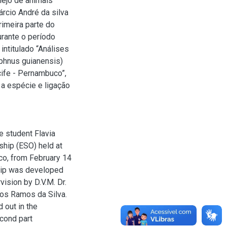
nejo de animais
árcio André da silva
rimeira parte do
urante o período
intitulado “Análises
rphnus guianensis)
ife - Pernambuco”,
a a espécie e ligação
e student Flavia
ship (ESO) held at
co, from February 14
ship was developed
vision by D.V.M. Dr.
los Ramos da Silva.
d out in the
econd part