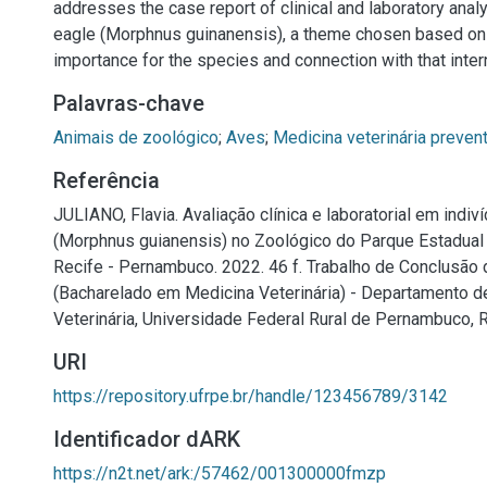
addresses the case report of clinical and laboratory anal
eagle (Morphnus guinanensis), a theme chosen based on i
importance for the species and connection with that inter
Palavras-chave
Animais de zoológico
;
Aves
;
Medicina veterinária prevent
Referência
JULIANO, Flavia. Avaliação clínica e laboratorial em indiv
(Morphnus guianensis) no Zoológico do Parque Estadual
Recife - Pernambuco. 2022. 46 f. Trabalho de Conclusão
(Bacharelado em Medicina Veterinária) - Departamento d
Veterinária, Universidade Federal Rural de Pernambuco, R
URI
https://repository.ufrpe.br/handle/123456789/3142
Identificador dARK
https://n2t.net/ark:/57462/001300000fmzp