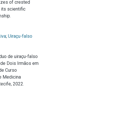
yzes of crested
ts scientific
nship.
iva
;
Uiraçu-falso
íduo de uiraçu-falso
 de Dois Irmãos em
 de Curso
e Medicina
ecife, 2022.