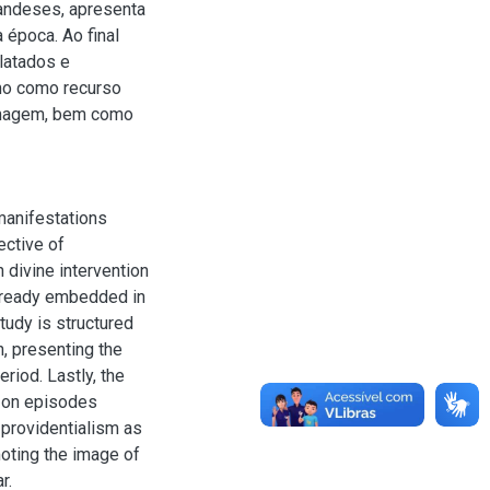
landeses, apresenta
 época. Ao final
latados e
smo como recurso
 imagem, bem como
manifestations
ective of
 divine intervention
already embedded in
study is structured
n, presenting the
riod. Lastly, the
d on episodes
 providentialism as
moting the image of
r.