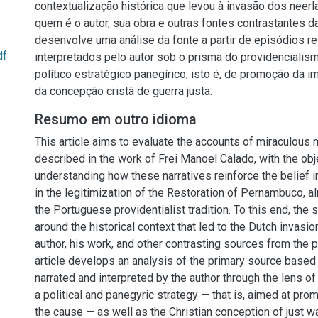
contextualização histórica que levou à invasão dos neer
quem é o autor, sua obra e outras fontes contrastantes da
desenvolve uma análise da fonte a partir de episódios re
df
interpretados pelo autor sob o prisma do providenciali
político estratégico panegírico, isto é, de promoção da
da concepção cristã de guerra justa.
Resumo em outro idioma
This article aims to evaluate the accounts of miraculous 
described in the work of Frei Manoel Calado, with the obj
understanding how these narratives reinforce the belief in
in the legitimization of the Restoration of Pernambuco, 
the Portuguese providentialist tradition. To this end, the 
around the historical context that led to the Dutch invasio
author, his work, and other contrasting sources from the pe
article develops an analysis of the primary source base
narrated and interpreted by the author through the lens of
a political and panegyric strategy — that is, aimed at pro
the cause — as well as the Christian conception of just wa