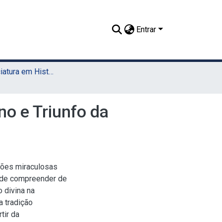
Entrar
TCC - Licenciatura em História (Sede)
no e Triunfo da
ações miraculosas
o de compreender de
 divina na
a tradição
tir da