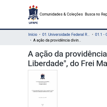
Comunidades & Coleções
Busca no Rep
Início
01. Universidade Federal Rural de Pernambuco - UFRPE (Sede)
01.1 -
A ação da providência divina em "O Valeroso Lucideno e Triunfo da Liberdade", do Frei Manoel Calado
A ação da providência
Liberdade", do Frei M