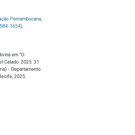
ação Pernambucana
;
1584-1654)
;
divina em "O
el Calado. 2025. 31
ria) - Departamento
Recife, 2025.