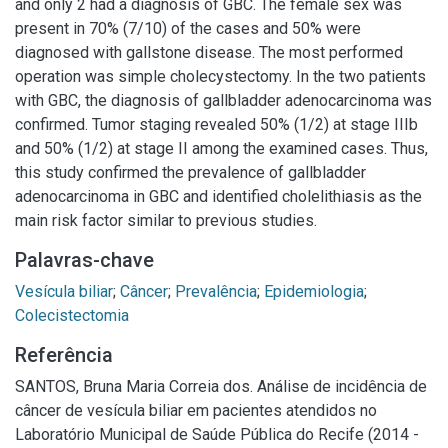
and only 2 had a diagnosis of GBC. The female sex was
present in 70% (7/10) of the cases and 50% were
diagnosed with gallstone disease. The most performed
operation was simple cholecystectomy. In the two patients
with GBC, the diagnosis of gallbladder adenocarcinoma was
confirmed. Tumor staging revealed 50% (1/2) at stage IIIb
and 50% (1/2) at stage II among the examined cases. Thus,
this study confirmed the prevalence of gallbladder
adenocarcinoma in GBC and identified cholelithiasis as the
main risk factor similar to previous studies.
Palavras-chave
Vesícula biliar
;
Câncer
;
Prevalência
;
Epidemiologia
;
Colecistectomia
Referência
SANTOS, Bruna Maria Correia dos. Análise de incidência de
câncer de vesícula biliar em pacientes atendidos no
Laboratório Municipal de Saúde Pública do Recife (2014 -