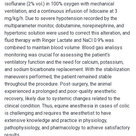
isoflurane (2% vol.) in 100% oxygen with mechanical
ventilation, and a continuous infusion of lidocaine at 3
mg/kg/h. Due to severe hypotension recorded by the
multiparameter monitor, dobutamine, norepinephrine, and
hypertonic solution were used to correct this alteration, and
fluid therapy with Ringer Lactate and NaCl 0.9% was
combined to maintain blood volume. Blood gas analisys
monitoring was crucial for assessing the patient's
ventilatory function and the need for calcium, potassium,
and sodium bicarbonate replacement. With the stabilization
maneuvers performed, the patient remained stable
throughout the procedure. Post-surgery, the animal
experienced a prolonged and poor-quality anesthetic
recovery, likely due to systemic changes related to the
clinical condition. Thus, equine anesthesia in cases of colic
is challenging and requires the anesthetist to have
extensive knowledge and practice in physiology,
pathophysiology, and pharmacology to achieve satisfactory
results.