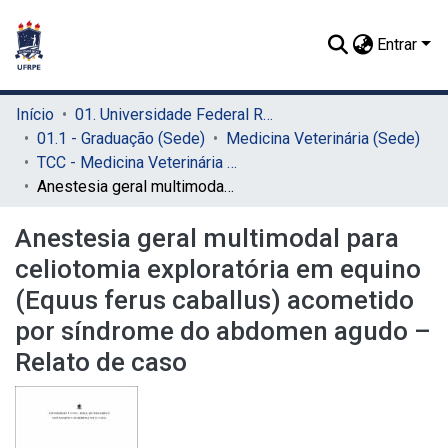
Entrar
Início
01. Universidade Federal Rural de Pernambuco - UFRPE (Sede)
01.1 - Graduação (Sede)
Medicina Veterinária (Sede)
TCC - Medicina Veterinária (Sede)
Anestesia geral multimodal para celiotomia exploratória em equino (Equus ferus caballus) acometido por síndrome do abdomen agudo – Relato de caso
Anestesia geral multimodal para
celiotomia exploratória em equino
(Equus ferus caballus) acometido
por síndrome do abdomen agudo –
Relato de caso