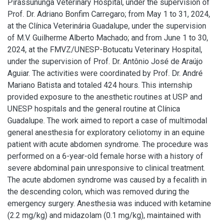
Pirassununga Veterinary Hospital, under the supervision of
Prof. Dr. Adriano Bonfim Carregaro; from May 1 to 31, 2024,
at the Clínica Veterinária Guadalupe, under the supervision
of M.V. Guilherme Alberto Machado; and from June 1 to 30,
2024, at the FMVZ/UNESP-Botucatu Veterinary Hospital,
under the supervision of Prof. Dr. Antônio José de Araújo
Aguiar. The activities were coordinated by Prof. Dr. André
Mariano Batista and totaled 424 hours. This internship
provided exposure to the anesthetic routines at USP and
UNESP hospitals and the general routine at Clínica
Guadalupe. The work aimed to report a case of multimodal
general anesthesia for exploratory celiotomy in an equine
patient with acute abdomen syndrome. The procedure was
performed on a 6-year-old female horse with a history of
severe abdominal pain unresponsive to clinical treatment.
The acute abdomen syndrome was caused by a fecalith in
the descending colon, which was removed during the
emergency surgery. Anesthesia was induced with ketamine
(2.2 mg/kg) and midazolam (0.1 mg/kg), maintained with