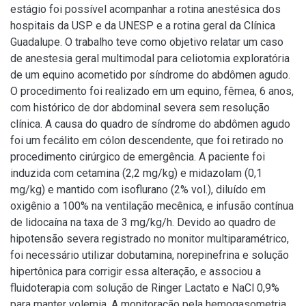
estágio foi possível acompanhar a rotina anestésica dos
hospitais da USP e da UNESP e a rotina geral da Clínica
Guadalupe. O trabalho teve como objetivo relatar um caso
de anestesia geral multimodal para celiotomia exploratória
de um equino acometido por síndrome do abdômen agudo.
O procedimento foi realizado em um equino, fêmea, 6 anos,
com histórico de dor abdominal severa sem resolução
clínica. A causa do quadro de síndrome do abdômen agudo
foi um fecálito em cólon descendente, que foi retirado no
procedimento cirúrgico de emergência. A paciente foi
induzida com cetamina (2,2 mg/kg) e midazolam (0,1
mg/kg) e mantido com isoflurano (2% vol.), diluído em
oxigênio a 100% na ventilação mecênica, e infusão contínua
de lidocaína na taxa de 3 mg/kg/h. Devido ao quadro de
hipotensão severa registrado no monitor multiparamétrico,
foi necessário utilizar dobutamina, norepinefrina e solução
hipertônica para corrigir essa alteração, e associou a
fluidoterapia com solução de Ringer Lactato e NaCl 0,9%
para manter volemia. A monitoração pela hemogasometria