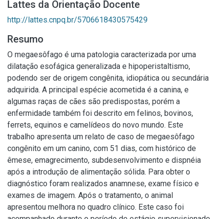
Lattes da Orientação Docente
http://lattes.cnpq.br/5706618430575429
Resumo
O megaesôfago é uma patologia caracterizada por uma
dilatação esofágica generalizada e hipoperistaltismo,
podendo ser de origem congênita, idiopática ou secundária
adquirida. A principal espécie acometida é a canina, e
algumas raças de cães são predispostas, porém a
enfermidade também foi descrito em felinos, bovinos,
ferrets, equinos e camelídeos do novo mundo. Este
trabalho apresenta um relato de caso de megaesôfago
congênito em um canino, com 51 dias, com histórico de
êmese, emagrecimento, subdesenvolvimento e dispnéia
após a introdução de alimentação sólida. Para obter o
diagnóstico foram realizados anamnese, exame físico e
exames de imagem. Após o tratamento, o animal
apresentou melhora no quadro clínico. Este caso foi
acompanhado durante o período de estágio supervisionado