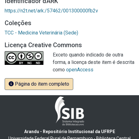
Identificador dARK
https://n2t.net/ark:/57462/001300000fb2v
Coleções
TCC - Medicina Veterinária (Sede)
Licença Creative Commons
Exceto quando indicado de outra
forma, a licença deste item é descrita
como
openAccess
Página do item completo
Arandu - Repositório Institucional da UFRPE
Universidade Federal Rural de Pernambuco - Biblioteca Central