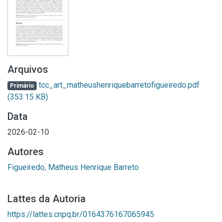
Arquivos
tcc_art_matheushenriquebarretofigueiredo.pdf
Primário
(353.15 KB)
Data
2026-02-10
Autores
Figueiredo, Matheus Henrique Barreto
Lattes da Autoria
https://lattes.cnpq.br/0164376167065945