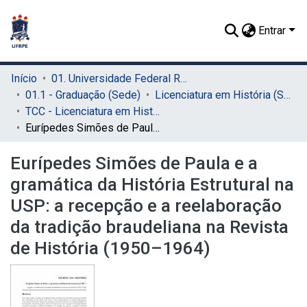
Entrar
Início
01. Universidade Federal Rural de Pernambuco - UFRPE (Sede)
01.1 - Graduação (Sede)
Licenciatura em História (Sede)
TCC - Licenciatura em História (Sede)
Eurípedes Simões de Paula e a gramática da História Estrutural na USP: a recepção e a reelaboração da tradição braudeliana na Revista de História (1950–1964)
Eurípedes Simões de Paula e a
gramática da História Estrutural na
USP: a recepção e a reelaboração
da tradição braudeliana na Revista
de História (1950–1964)