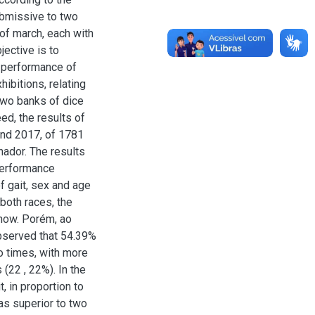
ubmissive to two
of march, each with
jective is to
e performance of
ibitions, relating
 two banks of dice
d, the results of
and 2017, of 1781
ador. The results
 performance
f gait, sex and age
 both races, the
show. Porém, ao
observed that 54.39%
 times, with more
 (22 , 22%). In the
, in proportion to
as superior to two