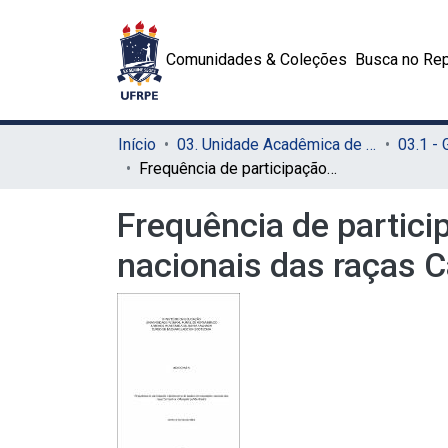
Comunidades & Coleções
Busca no Rep
Início
03. Unidade Acadêmica de Serra Talhada (UAST)
03.1 -
Frequência de participação e desempenho de equinos em exposições nacionais das raças Campolina e Mangalarga Marchador
Frequência de partic
nacionais das raças 