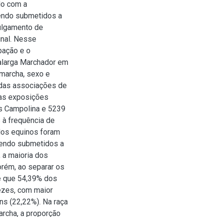
do com a
sendo submetidos a
julgamento de
inal. Nesse
pação e o
alarga Marchador em
 marcha, sexo e
 das associações de
das exposições
os Campolina e 5239
 à frequência de
los equinos foram
 sendo submetidos a
 a maioria dos
orém, ao separar os
se que 54,39% dos
ezes, com maior
ns (22,22%). Na raça
rcha, a proporção