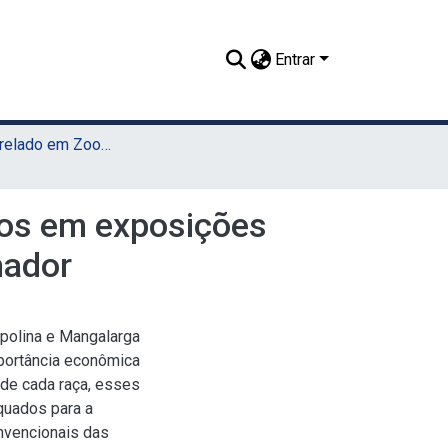
Entrar
TCC - Bacharelado em Zootecnia (UAST)
nos em exposições
hador
polina e Mangalarga
portância econômica
 de cada raça, esses
quados para a
nvencionais das