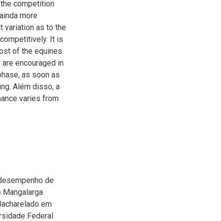
o the competition
 ainda more
 variation as to the
ompetitively. It is
ost of the equines
u are encouraged in
 phase, as soon as
ng. Além disso, a
mance varies from
e desempenho de
e Mangalarga
(Bacharelado em
rsidade Federal