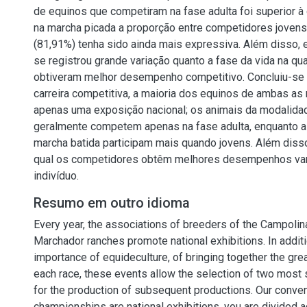
de equinos que competiram na fase adulta foi superior à
na marcha picada a proporção entre competidores jovens
(81,91%) tenha sido ainda mais expressiva. Além disso,
se registrou grande variação quanto a fase da vida na qu
obtiveram melhor desempenho competitivo. Concluiu-se 
carreira competitiva, a maioria dos equinos de ambas as 
apenas uma exposição nacional; os animais da modalida
geralmente competem apenas na fase adulta, enquanto 
marcha batida participam mais quando jovens. Além disso,
qual os competidores obtêm melhores desempenhos vari
indivíduo.
Resumo em outro idioma
Every year, the associations of breeders of the Campoli
Marchador ranches promote national exhibitions. In addit
importance of equideculture, of bringing together the gr
each race, these events allow the selection of two most 
for the production of subsequent productions. Our conven
championships are national exhibitions, you are divided a