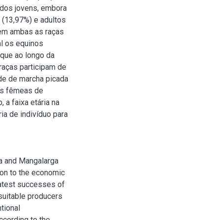
 dos jovens, embora
 (13,97%) e adultos
 em ambas as raças
al os equinos
que ao longo da
raças participam de
de de marcha picada
as fêmeas de
 a faixa etária na
a de indivíduo para
na and Mangalarga
ion to the economic
eatest successes of
suitable producers
tional
ccording to the