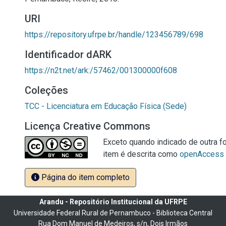
URI
https://repository.ufrpe.br/handle/123456789/698
Identificador dARK
https://n2t.net/ark:/57462/001300000f608
Coleções
TCC - Licenciatura em Educação Física (Sede)
Licença Creative Commons
Exceto quando indicado de outra fo
item é descrita como
openAccess
Página do item completo
Arandu - Repositório Institucional da UFRPE
Universidade Federal Rural de Pernambuco - Biblioteca Central
Rua Dom Manuel de Medeiros, s/n, Dois Irmãos