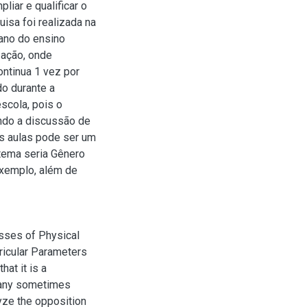
liar e qualificar o
isa foi realizada na
ano do ensino
 ação, onde
ntinua 1 vez por
o durante a
scola, pois o
ndo a discussão de
s aulas pode ser um
 tema seria Gênero
exemplo, além de
asses of Physical
rricular Parameters
at it is a
many sometimes
lyze the opposition