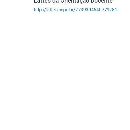
Lattes da Orientação Docente
http://lattes.cnpq.br/2739394540779281