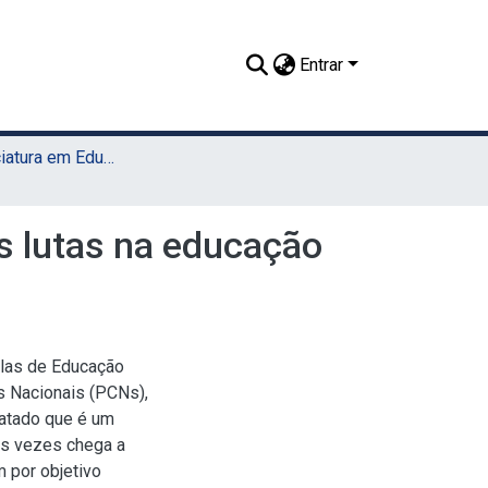
Entrar
TCC - Licenciatura em Educação Física (Sede)
s lutas na educação
ulas de Educação
es Nacionais (PCNs),
tatado que é um
as vezes chega a
 por objetivo