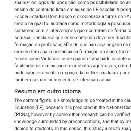
analisar os jogos de oposição, como possibilidade de amp
ensino do conteúdo lutas em aulas de EF escolar. A pesqu
Escola Estadual Dom Bosco e direcionada a turma do 2º 
médio na qual foi adotada como metodologia a pesquisa
contamos com 7 intervenções que ocorreram de forma co
semana. Conclui-se que esse conteúdo deve ser discutid
formação do professor, afim de que não seja negado na e
mesmo tem sua importância na formação do aluno, traze
temas como Violência, onde quando trabalhado durante a
facilitador na diminuição dos instintos agressivos, outro
onde caberia discutir o espaço da mulher nas lutas, por 
também ser um instrumento de interação social.
Resumo em outro idioma
The content fights is a knowledge to be treated in the cl
Education (EF), because it is predicted in the National Cu
(PCNs), however by some other research can be verified th
knowledge surrounded by preconceptions, and that by 
denied to students. In this sense, this study aims to ana