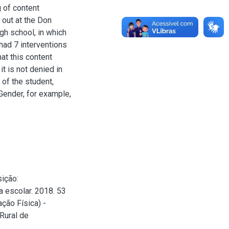
 of content
 out at the Don
gh school, in which
ad 7 interventions
at this content
it is not denied in
 of the student,
Gender, for example,
ição:
a escolar. 2018. 53
ção Física) -
Rural de