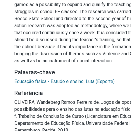
games as a possibility to expand and qualify the teaching
struggles in school EF classes. The research was carried
Bosco State School and directed to the second year of hi
action research was adopted as methodology, where we h
that occurred continuously once a week. It is concluded th
should be discussed during the teacher's training, so that 
the school, because it has its importance in the formation
bringing the discussion of themes such as Violence and 
as well as be an instrument of social interaction.
Palavras-chave
Educação física - Estudo e ensino
;
Luta (Esporte)
Referência
OLIVEIRA, Wandeberg Ramos Ferreira de. Jogos de opos
possibilidades para o ensino das lutas na educação físic
f. Trabalho de Conclusão de Curso (Licenciatura em Educa
Departamento de Educação Física, Universidade Federal 
Pernambuco, Recife, 2018.