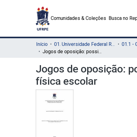
Comunidades & Coleções
Busca no Rep
Início
01. Universidade Federal Rural de Pernambuco - UFRPE (Sede)
01.1 -
Jogos de oposição: possibilidades para o ensino das lutas na educação física escolar
Jogos de oposição: po
física escolar