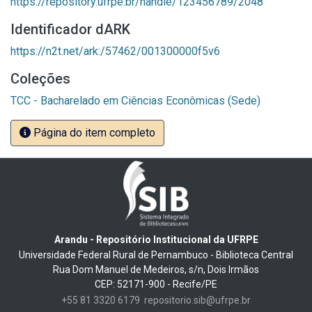
https://repository.ufrpe.br/handle/123456789/2048
Identificador dARK
https://n2t.net/ark:/57462/001300000f5v6
Coleções
TCC - Bacharelado em Ciências Econômicas (Sede)
Página do item completo
Arandu - Repositório Institucional da UFRPE
Universidade Federal Rural de Pernambuco - Biblioteca Central
Rua Dom Manuel de Medeiros, s/n, Dois Irmãos
CEP: 52171-900 - Recife/PE
+55 81 3320 6179
repositorio.sib@ufrpe.br