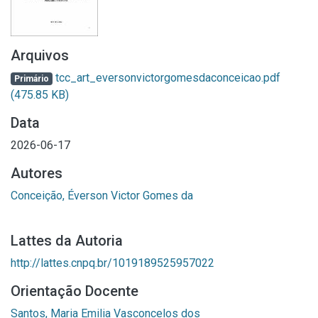
Arquivos
tcc_art_eversonvictorgomesdaconceicao.pdf
Primário
(475.85 KB)
Data
2026-06-17
Autores
Conceição, Éverson Victor Gomes da
Lattes da Autoria
http://lattes.cnpq.br/1019189525957022
Orientação Docente
Santos, Maria Emilia Vasconcelos dos