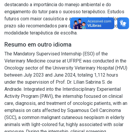
destacando a importância do manejo ambiental e do
engajamento do tutor para o sucesso terapêutico. Estudos
futuros com maior casuística e acompanhamento de longo
prazo são recomendados para consolidação da EQT como
modalidade terapêutica de escolha.
Resumo em outro idioma
The Mandatory Supervised Internship (ESO) of the
Veterinary Medicine course at UFRPE was conducted in the
Oncology sector of the University Veterinary Hospital (HVU)
between July 2023 and June 2024, totaling 1,112 hours
under the supervision of Prof. Dr. Lílian Sabrina S. de
Andrade. Integrated into the Interdisciplinary Experiential
Activity Program (PAVI), the internship focused on clinical
care, diagnosis, and treatment of oncologic patients, with an
emphasis on cats affected by Squamous Cell Carcinoma
(SCC), a common malignant cutaneous neoplasm in elderly
animals with light-colored fur, highly associated with solar
exposure. During the internship, clinical screening,