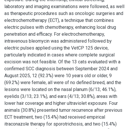
laboratory and imaging examinations were followed, as well
as therapeutic procedures such as oncologic surgeries and
electrochemotherapy (ECT), a technique that combines
electric pulses with chemotherapy, enhancing local drug
penetration and efficacy. For electrochemotherapy,
intravenous bleomycin was administered followed by
electric pulses applied using the VetCP 125 device,
particularly indicated in cases where complete surgical
excision was not feasible. Of the 13 cats evaluated with a
confirmed SCC diagnosis between September 2024 and
August 2025, 12 (92.3%) were 10 years old or older, 9
(69.2%) were female, all were of no defined breed, and the
lesions were located on the nasal planum (6/13; 46.1%),
eyelids (3/13; 23.1%), and ears (4/13; 30.8%), areas with
lower hair coverage and higher ultraviolet exposure. Four
animals (30.8%) presented tumor recurrence after previous
ECT treatment, two (15.4%) had received empirical
itraconazole therapy for sporotrichosis, and two (15.4%)