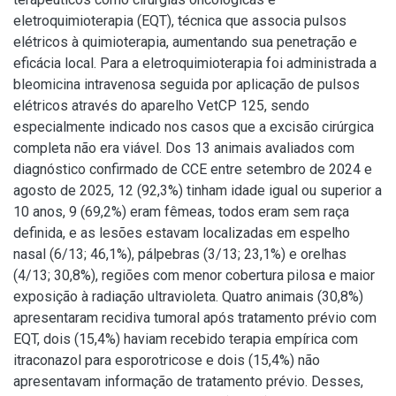
eletroquimioterapia (EQT), técnica que associa pulsos
elétricos à quimioterapia, aumentando sua penetração e
eficácia local. Para a eletroquimioterapia foi administrada a
bleomicina intravenosa seguida por aplicação de pulsos
elétricos através do aparelho VetCP 125, sendo
especialmente indicado nos casos que a excisão cirúrgica
completa não era viável. Dos 13 animais avaliados com
diagnóstico confirmado de CCE entre setembro de 2024 e
agosto de 2025, 12 (92,3%) tinham idade igual ou superior a
10 anos, 9 (69,2%) eram fêmeas, todos eram sem raça
definida, e as lesões estavam localizadas em espelho
nasal (6/13; 46,1%), pálpebras (3/13; 23,1%) e orelhas
(4/13; 30,8%), regiões com menor cobertura pilosa e maior
exposição à radiação ultravioleta. Quatro animais (30,8%)
apresentaram recidiva tumoral após tratamento prévio com
EQT, dois (15,4%) haviam recebido terapia empírica com
itraconazol para esporotricose e dois (15,4%) não
apresentavam informação de tratamento prévio. Desses,