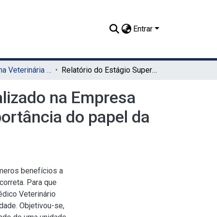
Entrar
TCC - Medicina Veterinária (Sede)
Relatório do Estágio Supervisionado Obrigatório, realizado na Empresa Noronha Pescados, localizada em Recife - PE. A importância do papel da equipe de qualidade para a indústria de pescados
ealizado na Empresa
ortância do papel da
meros benefícios a
correta. Para que
dico Veterinário
dade. Objetivou-se,