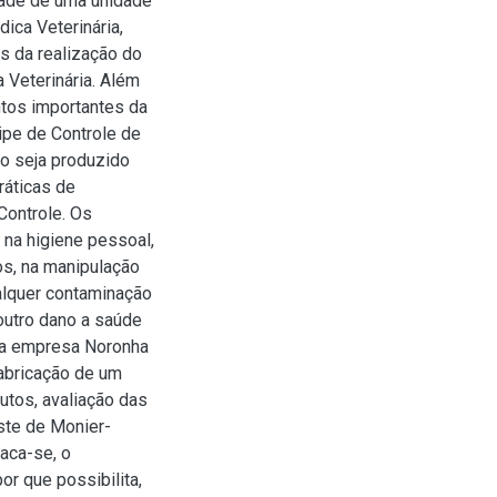
dade de uma unidade
ica Veterinária,
s da realização do
 Veterinária. Além
ntos importantes da
ipe de Controle de
o seja produzido
ráticas de
Controle. Os
 na higiene pessoal,
os, na manipulação
ualquer contaminação
outro dano a saúde
 da empresa Noronha
abricação de um
utos, avaliação das
ste de Monier-
aca-se, o
r que possibilita,