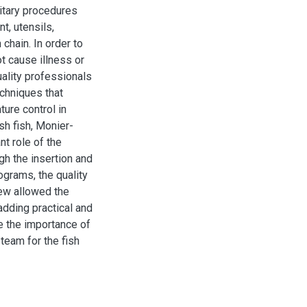
nitary procedures
t, utensils,
chain. In order to
t cause illness or
uality professionals
chniques that
ure control in
sh fish, Monier-
nt role of the
gh the insertion and
ograms, the quality
view allowed the
adding practical and
e the importance of
 team for the fish