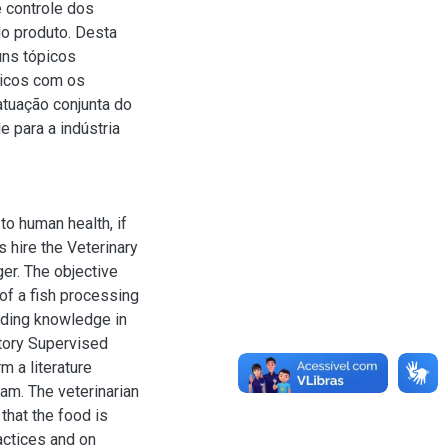
 controle dos
do produto. Desta
guns tópicos
ticos com os
atuação conjunta do
 para a indústria
to human health, if
s hire the Veterinary
er. The objective
 of a fish processing
anding knowledge in
atory Supervised
m a literature
am. The veterinarian
that the food is
actices and on