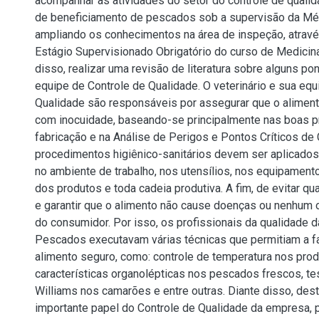
acompanhar as atividades do setor do controle de quali
de beneficiamento de pescados sob a supervisão da Méd
ampliando os conhecimentos na área de inspeção, atravé
Estágio Supervisionado Obrigatório do curso de Medicina
disso, realizar uma revisão de literatura sobre alguns po
equipe de Controle de Qualidade. O veterinário e sua equ
Qualidade são responsáveis por assegurar que o aliment
com inocuidade, baseando-se principalmente nas boas p
fabricação e na Análise de Perigos e Pontos Críticos de 
procedimentos higiênico-sanitários devem ser aplicados
no ambiente de trabalho, nos utensílios, nos equipament
dos produtos e toda cadeia produtiva. A fim, de evitar q
e garantir que o alimento não cause doenças ou nenhum 
do consumidor. Por isso, os profissionais da qualidade
Pescados executavam várias técnicas que permitiam a f
alimento seguro, como: controle de temperatura nos prod
características organolépticas nos pescados frescos, te
Williams nos camarões e entre outras. Diante disso, dest
importante papel do Controle de Qualidade da empresa, po