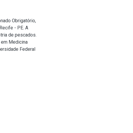
nado Obrigatório,
ecife - PE. A
stria de pescados.
o em Medicina
versidade Federal