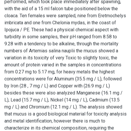
performed, which took place immediately after spawning,
with the aid of a 15 ml falcon tube positioned below the
cloaca. Ten females were sampled, nine from Eretmochelys
imbricata and one from Chelonia mydas, in the coast of
Ipojuca / PE. These had a physical chemical aspect with
turbidity in some samples, their pH ranged from 8.58 to
9.28 with a tendency to be alkaline, through the mortality
numbers of Artemias salina nauplii the mucus showed a
variation in its toxicity of very Toxic to slightly toxic, the
amount of protein varied in the samples in concentrations
from 0.27 mg to 5.17 mg, for heavy metals the highest
concentrations were for Aluminum (35.5 mg / L), followed
by Iron (28 , 7 mg / L) and Copper with (26.9 mg / L)
besides these were also analyzed Manganese (16.1 mg /
L), Lead (15.7 mg / L), Nickel (14 mg / L), Cadmium (13.5
mg / L) and Chromium (12.1 mg / L). The analysis showed
that mucus is a good biological material for toxicity analysis
and metal identification, however there is much to
characterize in its chemical composition, requiring the