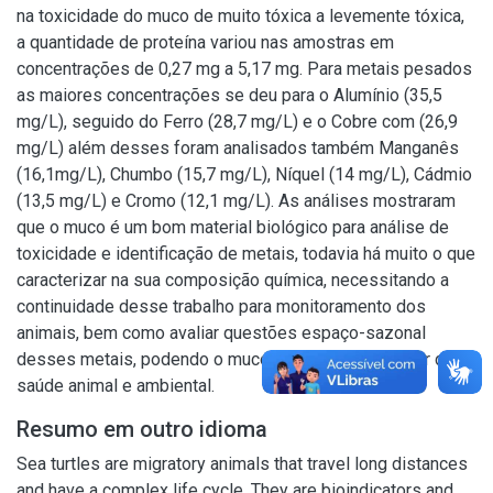
na toxicidade do muco de muito tóxica a levemente tóxica,
a quantidade de proteína variou nas amostras em
concentrações de 0,27 mg a 5,17 mg. Para metais pesados
as maiores concentrações se deu para o Alumínio (35,5
mg/L), seguido do Ferro (28,7 mg/L) e o Cobre com (26,9
mg/L) além desses foram analisados também Manganês
(16,1mg/L), Chumbo (15,7 mg/L), Níquel (14 mg/L), Cádmio
(13,5 mg/L) e Cromo (12,1 mg/L). As análises mostraram
que o muco é um bom material biológico para análise de
toxicidade e identificação de metais, todavia há muito o que
caracterizar na sua composição química, necessitando a
continuidade desse trabalho para monitoramento dos
animais, bem como avaliar questões espaço-sazonal
desses metais, podendo o muco ser um bom preditor de
saúde animal e ambiental.
Resumo em outro idioma
Sea turtles are migratory animals that travel long distances
and have a complex life cycle. They are bioindicators and