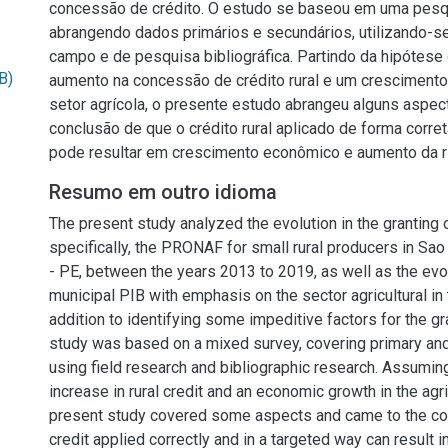
concessão de crédito. O estudo se baseou em uma pesq
abrangendo dados primários e secundários, utilizando-s
campo e de pesquisa bibliográfica. Partindo da hipótes
B)
aumento na concessão de crédito rural e um cresciment
setor agrícola, o presente estudo abrangeu alguns aspec
conclusão de que o crédito rural aplicado de forma corret
pode resultar em crescimento econômico e aumento da r
Resumo em outro idioma
The present study analyzed the evolution in the granting o
specifically, the PRONAF for small rural producers in S
- PE, between the years 2013 to 2019, as well as the evol
municipal PIB with emphasis on the sector agricultural in
addition to identifying some impeditive factors for the gra
study was based on a mixed survey, covering primary an
using field research and bibliographic research. Assumin
increase in rural credit and an economic growth in the agri
present study covered some aspects and came to the conc
credit applied correctly and in a targeted way can result