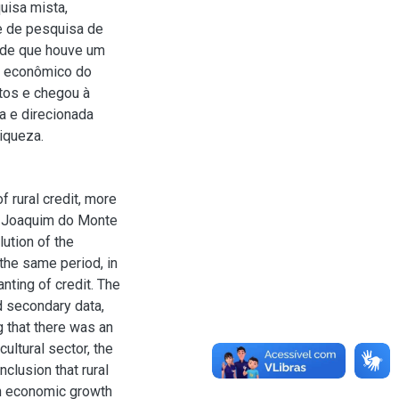
uisa mista,
e de pesquisa de
e de que houve um
o econômico do
tos e chegou à
a e direcionada
iqueza.
f rural credit, more
ao Joaquim do Monte
ution of the
 the same period, in
nting of credit. The
d secondary data,
g that there was an
cultural sector, the
lusion that rural
 in economic growth