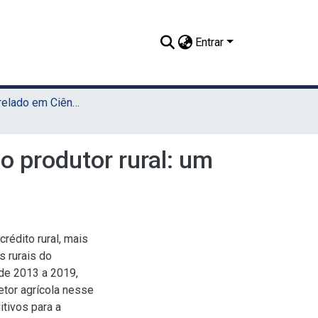
Entrar
TCC - Bacharelado em Ciências Econômicas (Sede)
 produtor rural: um
rédito rural, mais
 rurais do
de 2013 a 2019,
tor agrícola nesse
itivos para a