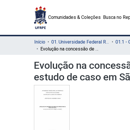
Comunidades & Coleções
Busca no Rep
Início
01. Universidade Federal Rural de Pernambuco - UFRPE (Sede)
01.1 -
Evolução na concessão de crédito do PRONAF para o produtor rural: um estudo de caso em São Joaquim do Monte/PE
Evolução na concessã
estudo de caso em S