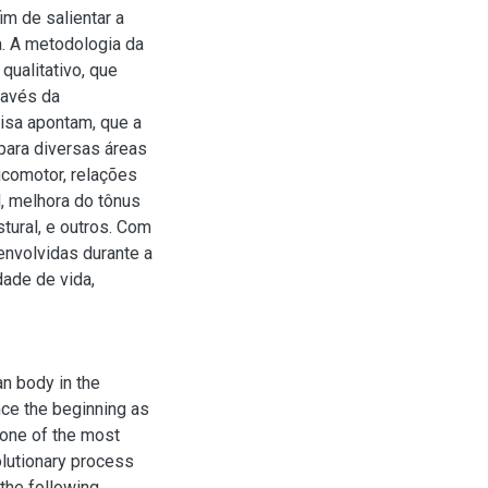
im de salientar a
ia. A metodologia da
qualitativo, que
ravés da
isa apontam, que a
para diversas áreas
comotor, relações
l, melhora do tônus
stural, e outros. Com
envolvidas durante a
dade de vida,
n body in the
nce the beginning as
 one of the most
volutionary process
the following