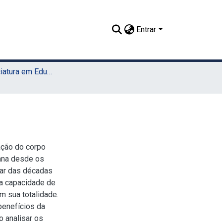
Entrar
TCC - Licenciatura em Educação Física (Sede)
ação do corpo
mana desde os
ar das décadas
a capacidade de
m sua totalidade.
benefícios da
o analisar os