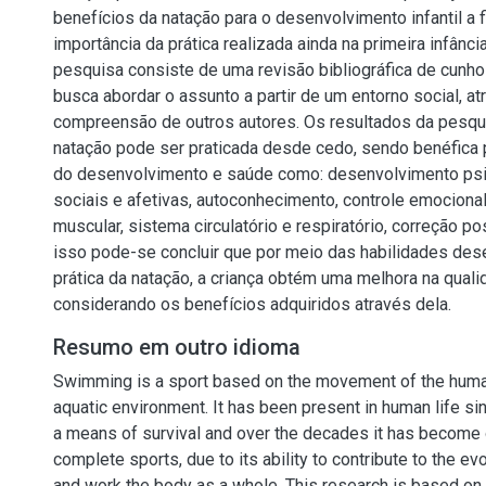
benefícios da natação para o desenvolvimento infantil a f
importância da prática realizada ainda na primeira infânc
pesquisa consiste de uma revisão bibliográfica de cunho 
busca abordar o assunto a partir de um entorno social, at
compreensão de outros autores. Os resultados da pesqu
natação pode ser praticada desde cedo, sendo benéfica 
do desenvolvimento e saúde como: desenvolvimento psi
sociais e afetivas, autoconhecimento, controle emociona
muscular, sistema circulatório e respiratório, correção po
isso pode-se concluir que por meio das habilidades des
prática da natação, a criança obtém uma melhora na quali
considerando os benefícios adquiridos através dela.
Resumo em outro idioma
Swimming is a sport based on the movement of the huma
aquatic environment. It has been present in human life si
a means of survival and over the decades it has become
complete sports, due to its ability to contribute to the e
and work the body as a whole. This research is based on 