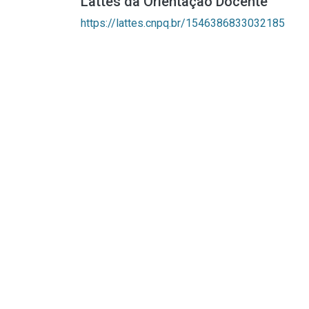
Lattes da Orientação Docente
https://lattes.cnpq.br/1546386833032185