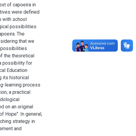
ext of capoeira in
ctives were defined
ip with school
ical possibilities
apoeira. The
nsidering that we
possibilities
f the theoretical
 possibility for
cal Education
 its historical
ing-learning process
ion, a practical
odological
d on an original
f Hope". In general,
aching strategy in
gement and