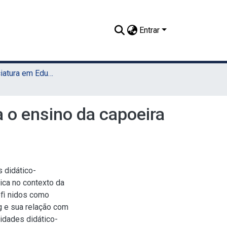
Entrar
TCC - Licenciatura em Educação Física (Sede)
a o ensino da capoeira
 didático-
ica no contexto da
deﬁ nidos como
ng e sua relação com
idades didático-