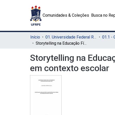
Comunidades & Coleções
Busca no Rep
Início
01. Universidade Federal Rural de Pernambuco - UFRPE (Sede)
01.1 -
Storytelling na Educação Física: uma estratégia para o ensino da capoeira em contexto escolar
Storytelling na Educa
em contexto escolar