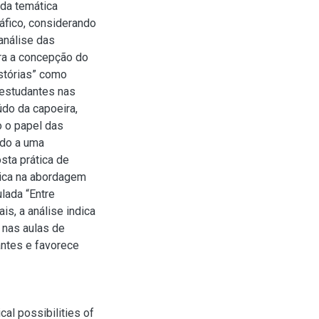
 da temática
ráfico, considerando
análise das
ara a concepção do
istórias” como
 estudantes nas
údo da capoeira,
o o papel das
ado a uma
sta prática de
gica na abordagem
ulada “Entre
is, a análise indica
 nas aulas de
antes e favorece
al possibilities of