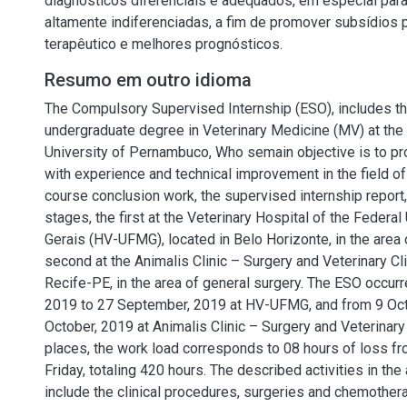
diagnósticos diferenciais e adequados, em especial par
altamente indiferenciadas, a fim de promover subsídios 
terapêutico e melhores prognósticos.
Resumo em outro idioma
The Compulsory Supervised Internship (ESO), includes the
undergraduate degree in Veterinary Medicine (MV) at the 
University of Pernambuco, Who semain objective is to pr
with experience and technical improvement in the field o
course conclusion work, the supervised internship report,
stages, the first at the Veterinary Hospital of the Federal
Gerais (HV-UFMG), located in Belo Horizonte, in the area 
second at the Animalis Clinic – Surgery and Veterinary Cli
Recife-PE, in the area of general surgery. The ESO occur
2019 to 27 September, 2019 at HV-UFMG, and from 9 Oct
October, 2019 at Animalis Clinic – Surgery and Veterinary 
places, the work load corresponds to 08 hours of loss f
Friday, totaling 420 hours. The described activities in th
include the clinical procedures, surgeries and chemothe