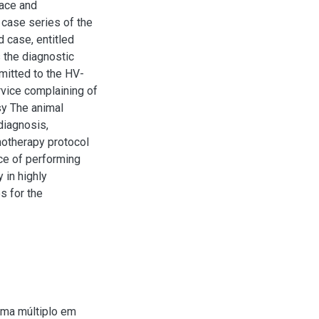
race and
 case series of the
 case, entitled
 the diagnostic
mitted to the HV-
vice complaining of
sy The animal
diagnosis,
motherapy protocol
ce of performing
 in highly
s for the
oma múltiplo em