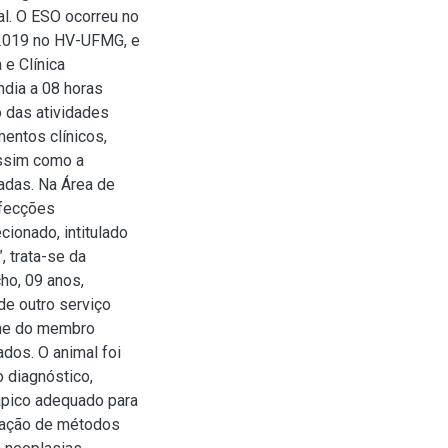
al. O ESO ocorreu no
 2019 no HV-UFMG, e
 e Clínica
ndia a 08 horas
o das atividades
mentos clínicos,
assim como a
adas. Na Área de
afecções
ionado, intitulado
, trata-se da
ho, 09 anos,
de outro serviço
ume do membro
ados. O animal foi
 diagnóstico,
pico adequado para
ização de métodos