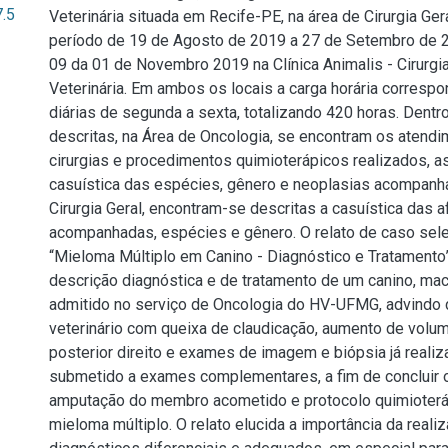
7.5
Veterinária situada em Recife-PE, na área de Cirurgia Ger
período de 19 de Agosto de 2019 a 27 de Setembro de
09 da 01 de Novembro 2019 na Clínica Animalis - Cirurgia
Veterinária. Em ambos os locais a carga horária correspo
diárias de segunda a sexta, totalizando 420 horas. Dentr
descritas, na Área de Oncologia, se encontram os atendi
cirurgias e procedimentos quimioterápicos realizados, 
casuística das espécies, gênero e neoplasias acompanh
Cirurgia Geral, encontram-se descritas a casuística das 
acompanhadas, espécies e gênero. O relato de caso selec
“Mieloma Múltiplo em Canino - Diagnóstico e Tratamento”
descrição diagnóstica e de tratamento de um canino, mac
admitido no serviço de Oncologia do HV-UFMG, advindo 
veterinário com queixa de claudicação, aumento de vol
posterior direito e exames de imagem e biópsia já realiz
submetido a exames complementares, a fim de concluir o
amputação do membro acometido e protocolo quimioterá
mieloma múltiplo. O relato elucida a importância da real