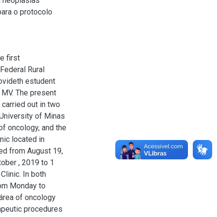
a neoplasias
para o protocolo
 first
Federal Rural
ovideth estudent
f MV. The present
 carried out in two
 University of Minas
of oncology, and the
nic located in
red from August 19,
ober , 2019 to 1
Clinic. In both
rom Monday to
e área of oncology
rapeutic procedures