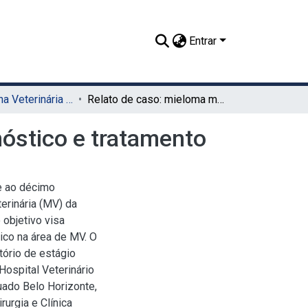
Entrar
TCC - Medicina Veterinária (Sede)
Relato de caso: mieloma múltiplo em canino – diagnóstico e tratamento
nóstico e tratamento
e ao décimo
erinária (MV) da
objetivo visa
ico na área de MV. O
tório de estágio
Hospital Veterinário
uado Belo Horizonte,
rurgia e Clínica