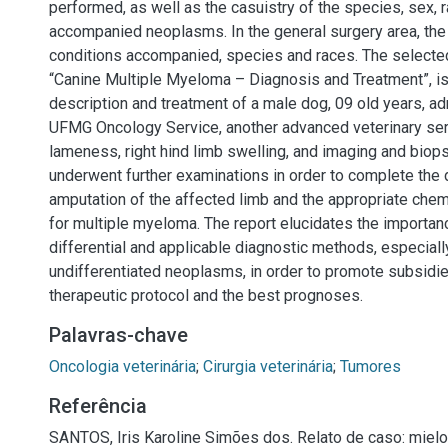
performed, as well as the casuistry of the species, sex, 
accompanied neoplasms. In the general surgery area, the
conditions accompanied, species and races. The selected
“Canine Multiple Myeloma – Diagnosis and Treatment”, is
description and treatment of a male dog, 09 old years, ad
UFMG Oncology Service, another advanced veterinary ser
lameness, right hind limb swelling, and imaging and biop
underwent further examinations in order to complete the 
amputation of the affected limb and the appropriate che
for multiple myeloma. The report elucidates the importan
differential and applicable diagnostic methods, especially
undifferentiated neoplasms, in order to promote subsidie
therapeutic protocol and the best prognoses.
Palavras-chave
Oncologia veterinária
;
Cirurgia veterinária
;
Tumores
Referência
SANTOS, Iris Karoline Simões dos. Relato de caso: miel