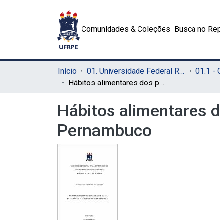
Comunidades & Coleções
Busca no Rep
Início
01. Universidade Federal Rural de Pernambuco - UFRPE (Sede)
01.1 -
Hábitos alimentares dos policiais do 1º batalhão de Polícia Militar de Pernambuco
Hábitos alimentares do
Pernambuco