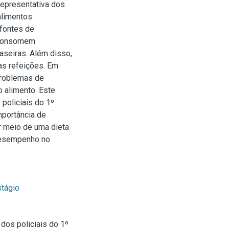
representativa dos
alimentos
 fontes de
s consomem
seiras. Além disso,
 as refeições. Em
 problemas de
o alimento. Este
policiais do 1º
mportância de
r meio de uma dieta
 desempenho no
tágio
dos policiais do 1º