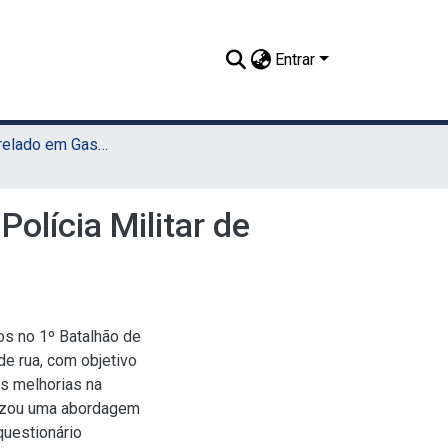
Entrar
TCC - Bacharelado em Gastronomia (Sede)
Polícia Militar de
os no 1º Batalhão de
de rua, com objetivo
is melhorias na
ilizou uma abordagem
questionário