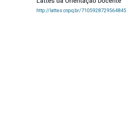
Lattes da Orientação Docente
http://lattes.cnpq.br/7105928729564845