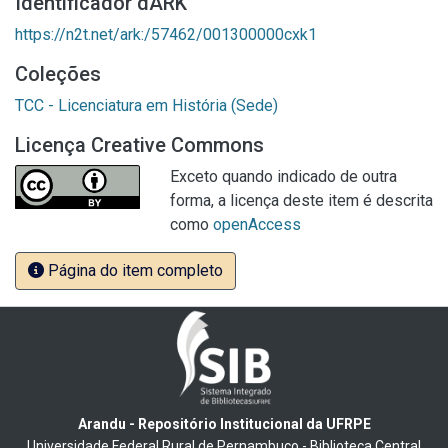
Identificador dARK
https://n2t.net/ark:/57462/001300000cxk1
Coleções
TCC - Licenciatura em História (Sede)
Licença Creative Commons
Exceto quando indicado de outra
forma, a licença deste item é descrita
como
openAccess
Página do item completo
Arandu - Repositório Institucional da UFRPE
Universidade Federal Rural de Pernambuco - Biblioteca Central