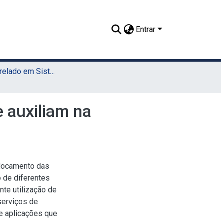
Entrar
TCC - Bacharelado em Sistemas de Informação (UAST)
e auxiliam na
slocamento das
o de diferentes
te utilização de
serviços de
e aplicações que