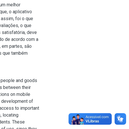
 um melhor
ue, o aplicativo
assim, foi o que
aliações, o que
 satisfatória, deve
do de acordo com a
 em partes, são
es que também
f people and goods
s between their
ations on mobile
he development of
 access to important
, locating
idents. These
t of use, since they