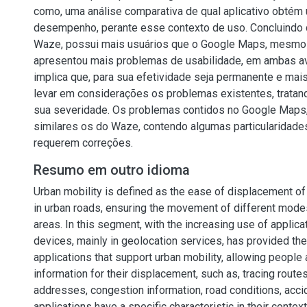
como, uma análise comparativa de qual aplicativo obtém
desempenho, perante esse contexto de uso. Concluindo q
Waze, possui mais usuários que o Google Maps, mesmo 
apresentou mais problemas de usabilidade, em ambas av
implica que, para sua efetividade seja permanente e mais
levar em considerações os problemas existentes, tratan
sua severidade. Os problemas contidos no Google Maps,
similares os do Waze, contendo algumas particularidad
requerem correções.
Resumo em outro idioma
Urban mobility is defined as the ease of displacement o
in urban roads, ensuring the movement of different mode
areas. In this segment, with the increasing use of applic
devices, mainly in geolocation services, has provided t
applications that support urban mobility, allowing people
information for their displacement, such as, tracing routes
addresses, congestion information, road conditions, acc
applications have a specific characteristic in their contex