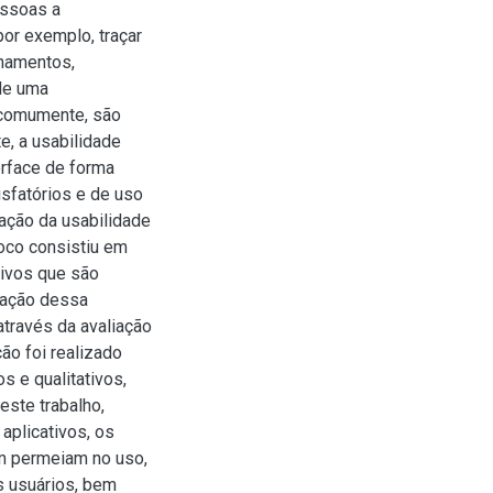
essoas a
or exemplo, traçar
onamentos,
 de uma
, comumente, são
e, a usabilidade
erface de forma
isfatórios e de uso
iação da usabilidade
foco consistiu em
ativos que são
ização dessa
 através da avaliação
ão foi realizado
s e qualitativos,
ste trabalho,
aplicativos, os
am permeiam no uso,
s usuários, bem