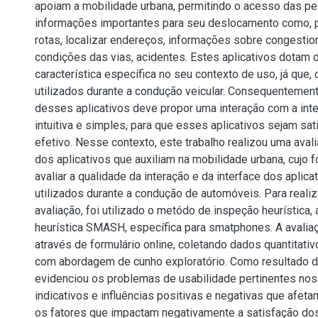
apoiam a mobilidade urbana, permitindo o acesso das p
informações importantes para seu deslocamento como, p
rotas, localizar endereços, informações sobre congesti
condições das vias, acidentes. Estes aplicativos dotam
característica específica no seu contexto de uso, já que
utilizados durante a condução veicular. Consequentement
desses aplicativos deve propor uma interação com a int
intuitiva e simples, para que esses aplicativos sejam sat
efetivo. Nesse contexto, este trabalho realizou uma aval
dos aplicativos que auxiliam na mobilidade urbana, cujo 
avaliar a qualidade da interação e da interface dos aplic
utilizados durante a condução de automóveis. Para real
avaliação, foi utilizado o metódo de inspeção heurística,
heurística SMASH, específica para smatphones. A avaliaç
através de formulário online, coletando dados quantitativo
com abordagem de cunho exploratório. Como resultado de
evidenciou os problemas de usabilidade pertinentes nos 
indicativos e influências positivas e negativas que afet
os fatores que impactam negativamente a satisfação do