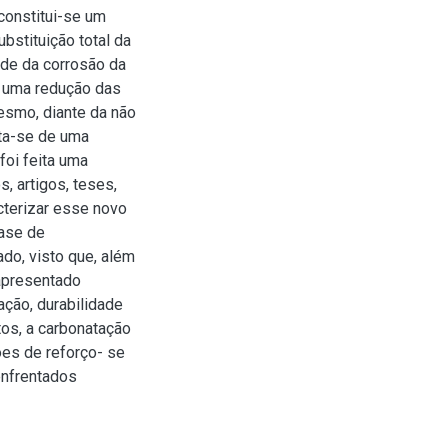
 constitui-se um
bstituição total da
ade da corrosão da
r uma redução das
esmo, diante da não
ata-se de uma
 foi feita uma
s, artigos, teses,
cterizar esse novo
fase de
o, visto que, além
apresentado
ação, durabilidade
tos, a carbonatação
ões de reforço- se
enfrentados