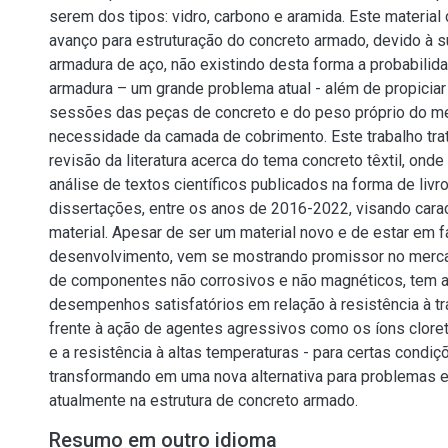
serem dos tipos: vidro, carbono e aramida. Este material
avanço para estruturação do concreto armado, devido à su
armadura de aço, não existindo desta forma a probabilid
armadura – um grande problema atual - além de propicia
sessões das peças de concreto e do peso próprio do m
necessidade da camada de cobrimento. Este trabalho tr
revisão da literatura acerca do tema concreto têxtil, onde
análise de textos científicos publicados na forma de livro
dissertações, entre os anos de 2016-2022, visando cara
material. Apesar de ser um material novo e de estar em 
desenvolvimento, vem se mostrando promissor no mercad
de componentes não corrosivos e não magnéticos, tem 
desempenhos satisfatórios em relação à resistência à tr
frente à ação de agentes agressivos como os íons clore
e a resistência à altas temperaturas - para certas condiç
transformando em uma nova alternativa para problemas 
atualmente na estrutura de concreto armado.
Resumo em outro idioma