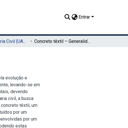
Entrar
TCC - Engenharia Civil (UACSA)
Concreto têxtil – Generalidades
la evolução e
ente, levando-se em
tais, devendo
ia civil, a busca
concreto têxtil, um
tuídos por um
, envolvidas por um
podendo estas