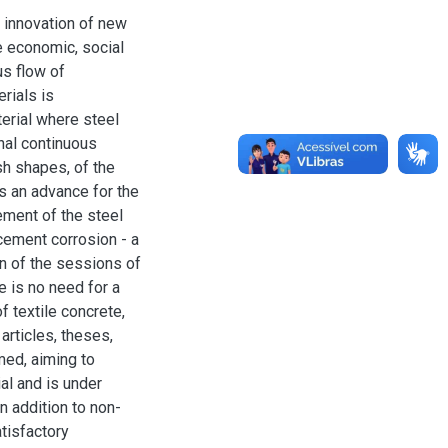
 innovation of new
e economic, social
us flow of
rials is
terial where steel
nal continuous
esh shapes, of the
is an advance for the
cement of the steel
rcement corrosion - a
on of the sessions of
e is no need for a
of textile concrete,
articles, theses,
ed, aiming to
ial and is under
n addition to non-
tisfactory