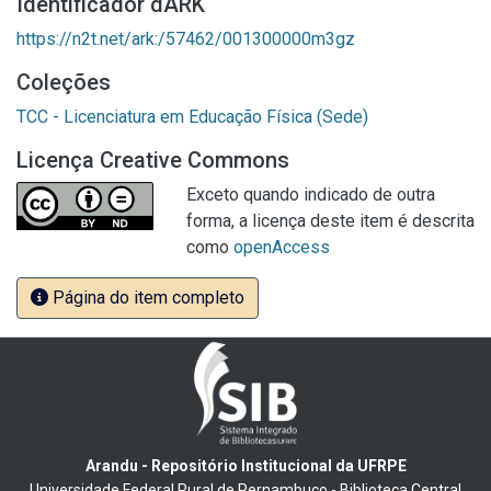
Identificador dARK
https://n2t.net/ark:/57462/001300000m3gz
Coleções
TCC - Licenciatura em Educação Física (Sede)
Licença Creative Commons
Exceto quando indicado de outra
forma, a licença deste item é descrita
como
openAccess
Página do item completo
Arandu - Repositório Institucional da UFRPE
Universidade Federal Rural de Pernambuco - Biblioteca Central