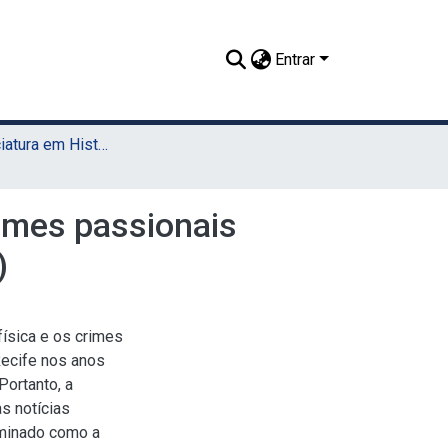
Entrar
TCC - Licenciatura em História (Sede)
rimes passionais
)
física e os crimes
Recife nos anos
Portanto, a
s notícias
aminado como a