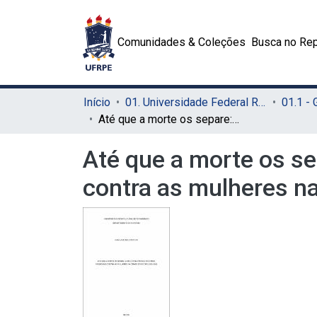
Comunidades & Coleções
Busca no Rep
Início
01. Universidade Federal Rural de Pernambuco - UFRPE (Sede)
01.1 -
Até que a morte os separe: a violência física e os crimes passionais contra as mulheres na cidade do Recife (1915-1918)
Até que a morte os sep
contra as mulheres na