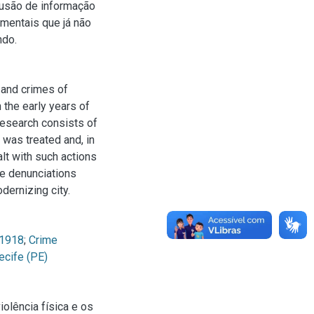
fusão de informação
mentais que já não
ndo.
 and crimes of
 the early years of
 research consists of
 was treated and, in
alt with such actions
ke denunciations
odernizing city.
-1918
;
Crime
ecife (PE)
olência física e os