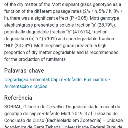
of the dry matter of the Mott elephant grass genotype as a
function of the different passage rates (2% / h, 5% / h, 8% /
h), there was a significant effect (P <0.05). Mott genotype
elephantgrass presented a soluble fraction "a" (28.79%),
potentially degradable fraction "b" (47.67%), fraction
degradation (b) "c" (5.10%) and non-degradable fraction
"ND" (23.54%). Mott elephant grass presents a high
proportion of dry matter degradable and is recommended
for the production of ruminants.
Palavras-chave
Degradação ambiental
;
Capim-elefante
;
Ruminantes -
Alimentação e rações
Referência
SOBRAL, Gilberto de Carvalho. Degradabilidade ruminal do
genótipo de capim-elefante Mott. 2019. 37 f. Trabalho de
Conclusão de Curso (Bacharelado em Zootecnia) – Unidade
Acadêmica de Serra Talhada, Universidade Federal Rural de