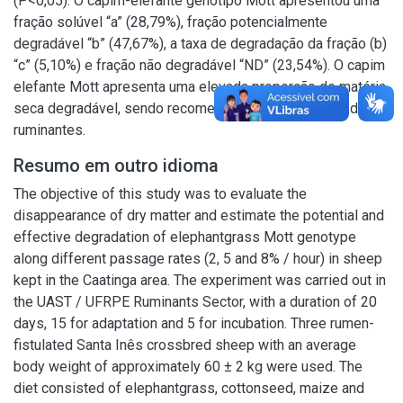
(P<0,05). O capim-elefante genótipo Mott apresentou uma
fração solúvel “a” (28,79%), fração potencialmente
degradável “b” (47,67%), a taxa de degradação da fração (b)
“c” (5,10%) e fração não degradável “ND” (23,54%). O capim
elefante Mott apresenta uma elevada proporção de matéria
seca degradável, sendo recomendado para produção de
ruminantes.
Resumo em outro idioma
The objective of this study was to evaluate the
disappearance of dry matter and estimate the potential and
effective degradation of elephantgrass Mott genotype
along different passage rates (2, 5 and 8% / hour) in sheep
kept in the Caatinga area. The experiment was carried out in
the UAST / UFRPE Ruminants Sector, with a duration of 20
days, 15 for adaptation and 5 for incubation. Three rumen-
fistulated Santa Inês crossbred sheep with an average
body weight of approximately 60 ± 2 kg were used. The
diet consisted of elephantgrass, cottonseed, maize and