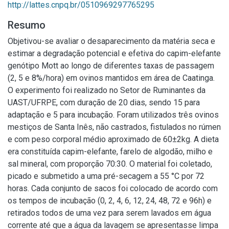
http://lattes.cnpq.br/0510969297765295
Resumo
Objetivou-se avaliar o desaparecimento da matéria seca e
estimar a degradação potencial e efetiva do capim-elefante
genótipo Mott ao longo de diferentes taxas de passagem
(2, 5 e 8%/hora) em ovinos mantidos em área de Caatinga.
O experimento foi realizado no Setor de Ruminantes da
UAST/UFRPE, com duração de 20 dias, sendo 15 para
adaptação e 5 para incubação. Foram utilizados três ovinos
mestiços de Santa Inês, não castrados, fistulados no rúmen
e com peso corporal médio aproximado de 60±2kg. A dieta
era constituída capim-elefante, farelo de algodão, milho e
sal mineral, com proporção 70:30. O material foi coletado,
picado e submetido a uma pré-secagem a 55 °C por 72
horas. Cada conjunto de sacos foi colocado de acordo com
os tempos de incubação (0, 2, 4, 6, 12, 24, 48, 72 e 96h) e
retirados todos de uma vez para serem lavados em água
corrente até que a água da lavagem se apresentasse limpa