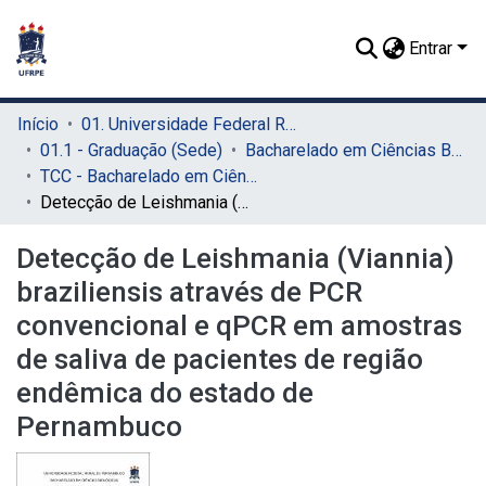
Entrar
Início
01. Universidade Federal Rural de Pernambuco - UFRPE (Sede)
01.1 - Graduação (Sede)
Bacharelado em Ciências Biológicas (Sede)
TCC - Bacharelado em Ciências Biológicas (Sede)
Detecção de Leishmania (Viannia) braziliensis através de PCR convencional e qPCR em amostras de saliva de pacientes de região endêmica do estado de Pernambuco
Detecção de Leishmania (Viannia)
braziliensis através de PCR
convencional e qPCR em amostras
de saliva de pacientes de região
endêmica do estado de
Pernambuco