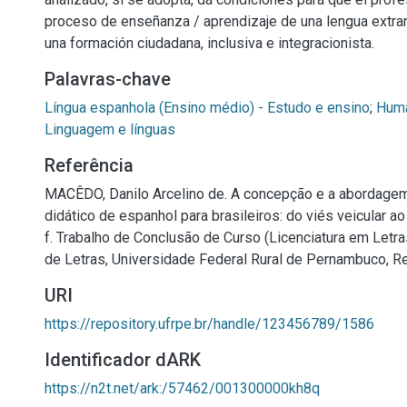
proceso de enseñanza / aprendizaje de una lengua extran
una formación ciudadana, inclusiva e integracionista.
Palavras-chave
Língua espanhola (Ensino médio) - Estudo e ensino
;
Huma
Linguagem e línguas
Referência
MACÊDO, Danilo Arcelino de. A concepção e a abordagem 
didático de espanhol para brasileiros: do viés veicular a
f. Trabalho de Conclusão de Curso (Licenciatura em Letr
de Letras, Universidade Federal Rural de Pernambuco, Re
URI
https://repository.ufrpe.br/handle/123456789/1586
Identificador dARK
https://n2t.net/ark:/57462/001300000kh8q