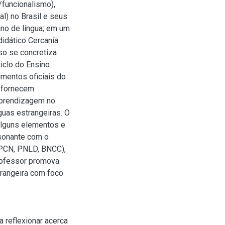
/funcionalismo),
al) no Brasil e seus
no de língua; em um
idático Cercanía
so se concretiza
ciclo do Ensino
cumentos oficiais do
e fornecem
aprendizagem no
guas estrangeiras. O
alguns elementos e
sonante com o
 PCN, PNLD, BNCC),
professor promova
rangeira com foco
a reflexionar acerca