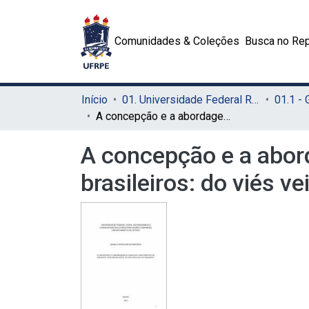
Comunidades & Coleções
Busca no Rep
Início
01. Universidade Federal Rural de Pernambuco - UFRPE (Sede)
01.1 -
A concepção e a abordagem da língua no livro didático de espanhol para brasileiros: do viés veicular ao humanista
A concepção e a abord
brasileiros: do viés v