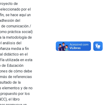
proyecto de
seleccionado por el
in, se hace aquí un
 adhesión del
 de comunicación /
omo práctica social)
 a la metodología de
 análisis del
eñanza media a fin
l didáctico en el
ía utilizada en esta
io de Educación
ciones de cómo debe
emás de referencias
sultado de la
os elementos y de no
 propuesto por los
C), el libro
esor promueva un