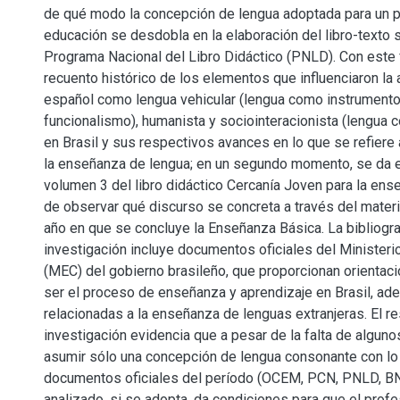
de qué modo la concepción de lengua adoptada para un 
educación se desdobla en la elaboración del libro-texto 
Programa Nacional del Libro Didáctico (PNLD). Con este f
recuento histórico de los elementos que influenciaron la
español como lengua vehicular (lengua como instrumento
funcionalismo), humanista y sociointeracionista (lengua c
en Brasil y sus respectivos avances en lo que se refiere
la enseñanza de lengua; en un segundo momento, se da el
volumen 3 del libro didáctico Cercanía Joven para la ens
de observar qué discurso se concreta a través del materia
año en que se concluye la Enseñanza Básica. La bibliograf
investigación incluye documentos oficiales del Minister
(MEC) del gobierno brasileño, que proporcionan orienta
ser el proceso de enseñanza y aprendizaje en Brasil, ad
relacionadas a la enseñanza de lenguas extranjeras. El re
investigación evidencia que a pesar de la falta de algun
asumir sólo una concepción de lengua consonante con lo
documentos oficiales del período (OCEM, PCN, PNLD, BNC
analizado, si se adopta, da condiciones para que el prof