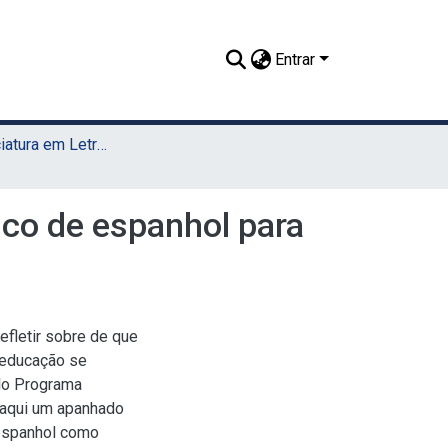
Entrar
TCC - Licenciatura em Letras (Sede)
ico de espanhol para
efletir sobre de que
 educação se
elo Programa
e aqui um apanhado
 espanhol como