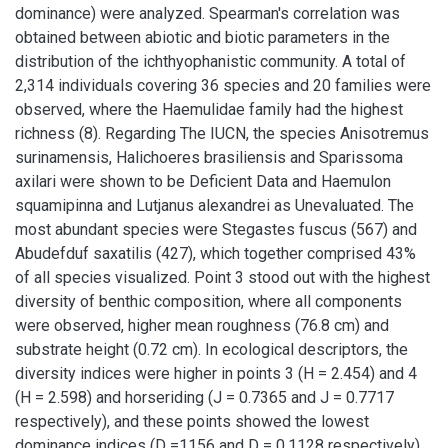
dominance) were analyzed. Spearman's correlation was
obtained between abiotic and biotic parameters in the
distribution of the ichthyophanistic community. A total of
2,314 individuals covering 36 species and 20 families were
observed, where the Haemulidae family had the highest
richness (8). Regarding The IUCN, the species Anisotremus
surinamensis, Halichoeres brasiliensis and Sparissoma
axilari were shown to be Deficient Data and Haemulon
squamipinna and Lutjanus alexandrei as Unevaluated. The
most abundant species were Stegastes fuscus (567) and
Abudefduf saxatilis (427), which together comprised 43%
of all species visualized. Point 3 stood out with the highest
diversity of benthic composition, where all components
were observed, higher mean roughness (76.8 cm) and
substrate height (0.72 cm). In ecological descriptors, the
diversity indices were higher in points 3 (H = 2.454) and 4
(H = 2.598) and horseriding (J = 0.7365 and J = 0.7717
respectively), and these points showed the lowest
dominance indices (D =1156 and D = 0.1128 respectively).