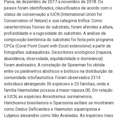
Paiva, de dezembro de 2017 a novembro de 2018. Os
peixes foram identificados, classificados de acordo com o
status de conservação a IUCN (International Union for
Conservation of Nature) e sua categoria trófica. Como
características físicas do substrato, foram aferidas a altura,
profundidade e a rugosidade do substrato. A análise da
composição bentônica do substrato foi feita pelo programa
CPCe (Coral Point Count with Excel extensions) a partir de
fotografias subaquáticas. Descritores ecológicos (riqueza,
abundância, diversidade, equitabilidade e dominância)
foram analisados. A correlação de Spearman foi obtida
entre os parâmetros abióticos e bióticos na distribuição da
comunidade ictiofaunística. Foram observados 2314
indivíduos abrangendo 36 espécies e 20 famílias, onde a
família Haemulidae possuiu a maior riqueza (8). Em relação
a IUCN, as espécies Anisotremus surinamensis,
Halichoeres brasiliensis e Sparisoma axillare se mostraram
como Dados Deficientes e Haemulon squamipinna e
Lutjanus alexandrei como Não Avaliadas. As espécies mais