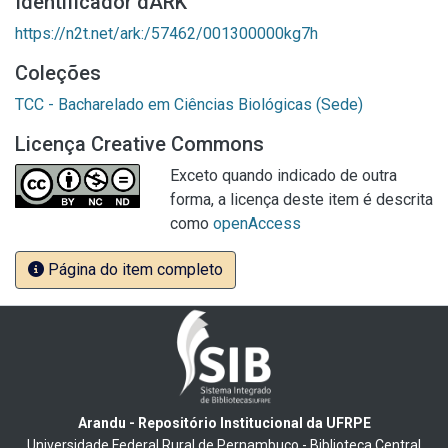
Identificador dARK
https://n2t.net/ark:/57462/001300000kg7h
Coleções
TCC - Bacharelado em Ciências Biológicas (Sede)
Licença Creative Commons
Exceto quando indicado de outra
forma, a licença deste item é descrita
como
openAccess
Página do item completo
Arandu - Repositório Institucional da UFRPE
Universidade Federal Rural de Pernambuco - Biblioteca Central