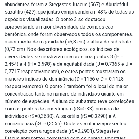
abundantes foram a Stegastes fuscus (567) e Abudefduf
saxatilis (427), que juntas compreenderam 43% de todas as
espécies visualizadas. O ponto 3 se destacou
apresentando a maior diversidade de composição
bentônica, onde foram observados todos os componentes,
maior média de rugosidade (76,8 cm) e altura do substrato
(0,72 cm). Nos descritores ecológicos, os índices de
diversidades se mostraram maiores nos pontos 3 (H =
2,454) e 4 (H = 2,598) e de equitabilidade (J = 0,7365 e J =
0,7717 respectivamente), e estes pontos mostraram os
menores índices de dominância (D =1156 e D = 0,1128
respectivamente). O ponto 3 também foi o local de maior
concentração tanto no número de indivíduos quanto em
número de espécies. A altura do substrato teve correlações
com os pontos de amostragem (rS=0,33), número de
indivíduos (rS=0,3630), A. saxatilis (rS =0,3290) e A.
surinamensis (rS =0,3555). Onde esta última apresentou
correlação com a rugosidade (rS=0,2901). Stegastes
fuscus apresentou correlação com os pontos amostrais