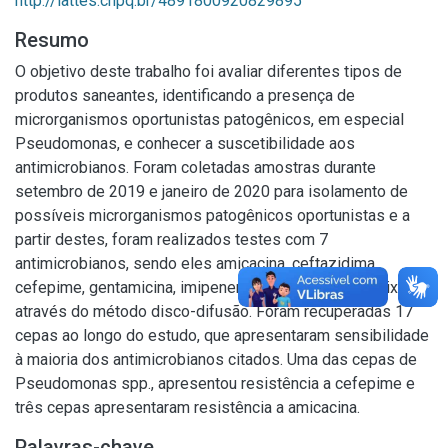
http://lattes.cnpq.br/4891800920829895
Resumo
O objetivo deste trabalho foi avaliar diferentes tipos de
produtos saneantes, identificando a presença de
microrganismos oportunistas patogênicos, em especial
Pseudomonas, e conhecer a suscetibilidade aos
antimicrobianos. Foram coletadas amostras durante
setembro de 2019 e janeiro de 2020 para isolamento de
possíveis microrganismos patogênicos oportunistas e a
partir destes, foram realizados testes com 7
antimicrobianos, sendo eles amicacina, ceftazidima,
cefepime, gentamicina, imipenem, aztreonam e polimixina,
através do método disco-difusão. Foram recuperadas 17
cepas ao longo do estudo, que apresentaram sensibilidade
à maioria dos antimicrobianos citados. Uma das cepas de
Pseudomonas spp., apresentou resistência a cefepime e
três cepas apresentaram resistência a amicacina.
Palavras-chave