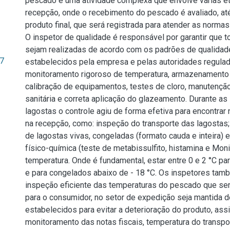
pescado é uma atividade complexa que envolve várias e
recepção, onde o recebimento do pescado é avaliado, at
produto final, que será registrada para atender as normas
O inspetor de qualidade é responsável por garantir que 
sejam realizadas de acordo com os padrões de qualidad
7
estabelecidos pela empresa e pelas autoridades regulado
monitoramento rigoroso de temperatura, armazenamento
calibração de equipamentos, testes de cloro, manutenção
sanitária e correta aplicação do glazeamento. Durante a
lagostas o controle agiu de forma efetiva para encontra
na recepção, como: inspeção do transporte das lagostas;
de lagostas vivas, congeladas (formato cauda e inteira) e
físico-química (teste de metabissulfito, histamina e Moni
temperatura. Onde é fundamental, estar entre 0 e 2 °C pa
e para congelados abaixo de - 18 °C. Os inspetores tam
inspeção eficiente das temperaturas do pescado que se
para o consumidor, no setor de expedição seja mantida d
estabelecidos para evitar a deterioração do produto, as
monitoramento das notas fiscais, temperatura do transpo