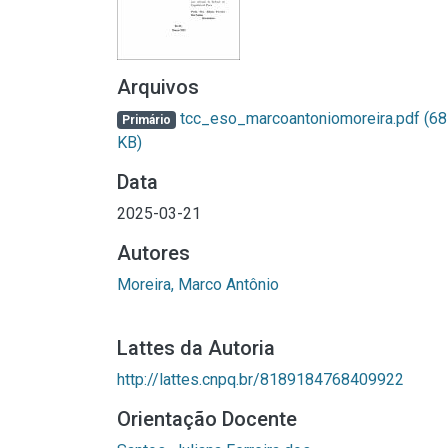
Arquivos
tcc_eso_marcoantoniomoreira.pdf
(68
Primário
KB)
Data
2025-03-21
Autores
Moreira, Marco Antônio
Lattes da Autoria
http://lattes.cnpq.br/8189184768409922
Orientação Docente