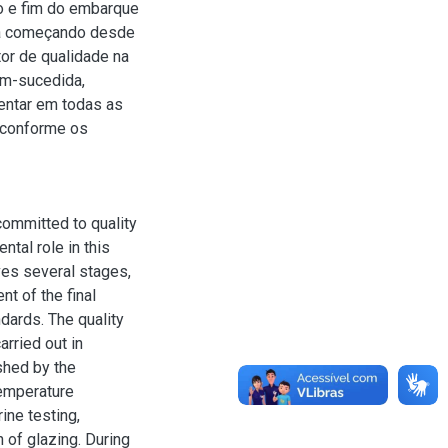
io e fim do embarque
ria começando desde
tor de qualidade na
em-sucedida,
entar em todas as
 conforme os
committed to quality
ntal role in this
ves several stages,
t of the final
ndards. The quality
arried out in
shed by the
temperature
ine testing,
n of glazing. During