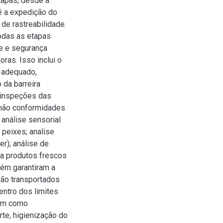
tapas, desde a
é a expedição do
 de rastreabilidade.
todas as etapas
e e segurança
ras. Isso inclui o
 adequado,
 da barreira
s inspeções das
r não conformidades
 análise sensorial
 peixes; analise
er); análise de
ra produtos frescos
bém garantiram a
rão transportados
entro dos limites
sim como
rte, higienização do