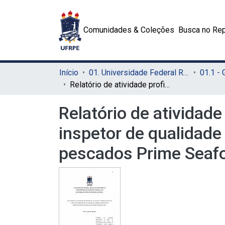
Comunidades & Coleções
Busca no Rep
Início
01. Universidade Federal Rural de Pernambuco - UFRPE (Sede)
01.1 -
Relatório de atividade profissional de vínculo empregatício no cargo de inspetor de qualidade na empresa privada de beneficiamento de pescados Prime Seafood Ltda
Relatório de atividade
inspetor de qualidade
pescados Prime Seaf