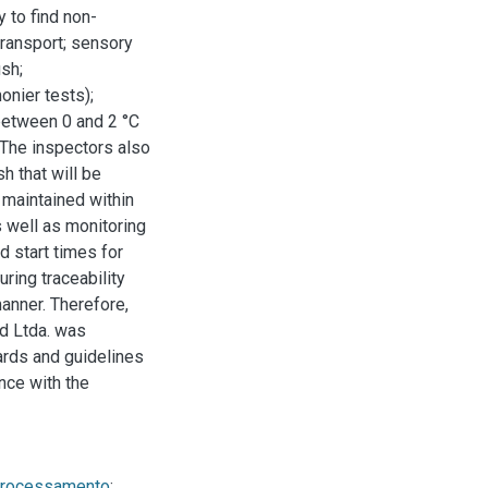
y to find non-
transport; sensory
ish;
onier tests);
 between 0 and 2 °C
 The inspectors also
h that will be
 maintained within
s well as monitoring
d start times for
ring traceability
manner. Therefore,
od Ltda. was
ards and guidelines
ance with the
Processamento
;