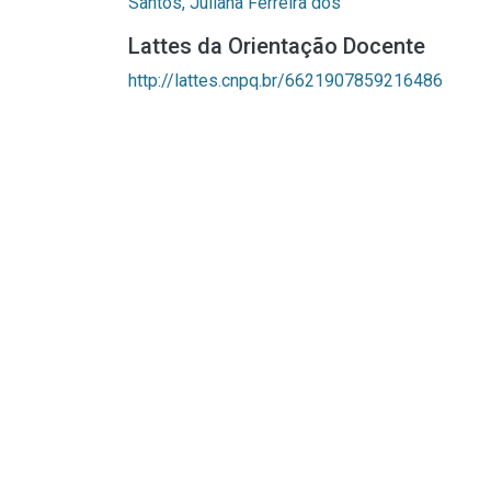
Santos, Juliana Ferreira dos
Lattes da Orientação Docente
http://lattes.cnpq.br/6621907859216486