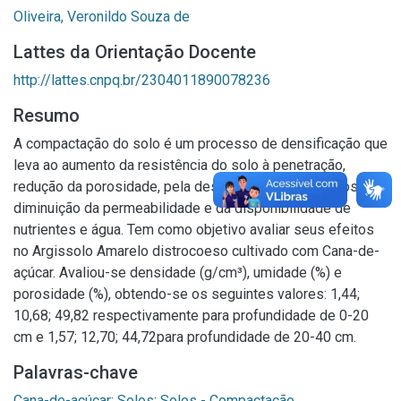
Oliveira, Veronildo Souza de
Lattes da Orientação Docente
http://lattes.cnpq.br/2304011890078236
Resumo
A compactação do solo é um processo de densificação que
leva ao aumento da resistência do solo à penetração,
redução da porosidade, pela descontinuidade de poros,
diminuição da permeabilidade e da disponibilidade de
nutrientes e água. Tem como objetivo avaliar seus efeitos
no Argissolo Amarelo distrocoeso cultivado com Cana-de-
açúcar. Avaliou-se densidade (g/cm³), umidade (%) e
porosidade (%), obtendo-se os seguintes valores: 1,44;
10,68; 49,82 respectivamente para profundidade de 0-20
cm e 1,57; 12,70; 44,72para profundidade de 20-40 cm.
Palavras-chave
Cana-de-açúcar
;
Solos
;
Solos - Compactação