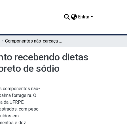
Entrar
Componentes não-carcaça em ovinos em crescimento recebendo dietas à base de palma forrageira e suplementadas com cloreto de sódio
to recebendo dietas
oreto de sódio
os componentes não-
alma forrageira. O
ia da UFRPE,
castrados, com peso
ibuídos em
amentos e dez