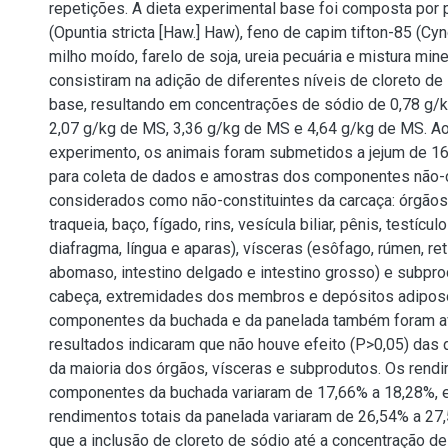
repetições. A dieta experimental base foi composta por 
(Opuntia stricta [Haw.] Haw), feno de capim tifton-85 (Cy
milho moído, farelo de soja, ureia pecuária e mistura min
consistiram na adição de diferentes níveis de cloreto de 
base, resultando em concentrações de sódio de 0,78 g/k
2,07 g/kg de MS, 3,36 g/kg de MS e 4,64 g/kg de MS. Ao 
experimento, os animais foram submetidos a jejum de 16
para coleta de dados e amostras dos componentes não-
considerados como não-constituintes da carcaça: órgãos
traqueia, baço, fígado, rins, vesícula biliar, pênis, testícu
diafragma, língua e aparas), vísceras (esôfago, rúmen, re
abomaso, intestino delgado e intestino grosso) e subpro
cabeça, extremidades dos membros e depósitos adipos
componentes da buchada e da panelada também foram a
resultados indicaram que não houve efeito (P>0,05) das 
da maioria dos órgãos, vísceras e subprodutos. Os rend
componentes da buchada variaram de 17,66% a 18,28%, 
rendimentos totais da panelada variaram de 26,54% a 27
que a inclusão de cloreto de sódio até a concentração d