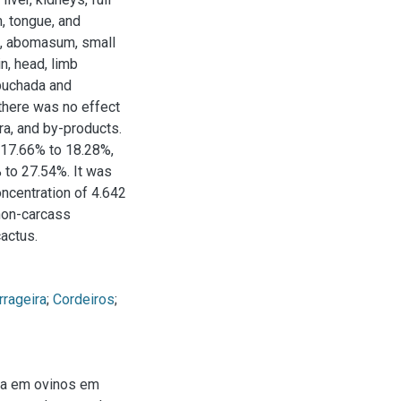
m, tongue, and
m, abomasum, small
in, head, limb
buchada and
 there was no effect
ra, and by-products.
 17.66% to 18.28%,
 to 27.54%. It was
oncentration of 4.642
 non-carcass
actus.
rrageira
;
Cordeiros
;
ça em ovinos em