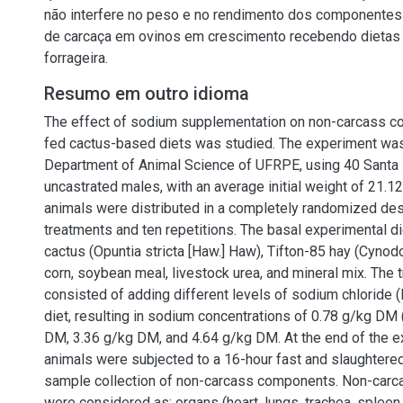
não interfere no peso e no rendimento dos componentes 
de carcaça em ovinos em crescimento recebendo dietas
forrageira.
Resumo em outro idioma
The effect of sodium supplementation on non-carcass 
fed cactus-based diets was studied. The experiment was
Department of Animal Science of UFRPE, using 40 Santa 
uncastrated males, with an average initial weight of 21.12
animals were distributed in a completely randomized desi
treatments and ten repetitions. The basal experimental d
cactus (Opuntia stricta [Haw.] Haw), Tifton-85 hay (Cynod
corn, soybean meal, livestock urea, and mineral mix. The 
consisted of adding different levels of sodium chloride (
diet, resulting in sodium concentrations of 0.78 g/kg DM (
DM, 3.36 g/kg DM, and 4.64 g/kg DM. At the end of the e
animals were subjected to a 16-hour fast and slaughtered
sample collection of non-carcass components. Non-car
were considered as: organs (heart, lungs, trachea, spleen, l