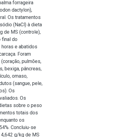
palma forrageira
nodon dactylon),
eral. Os tratamentos
sódio (NaCl) à dieta
g de MS (controle),
final do
 horas e abatidos
carcaça. Foram
 (coração, pulmões,
los, bexiga, pâncreas,
tículo, omaso,
dutos (sangue, pele,
os). Os
valiados. Os
dietas sobre o peso
imentos totais dos
enquanto os
,54%. Concluiu-se
e 4,642 g/kg de MS