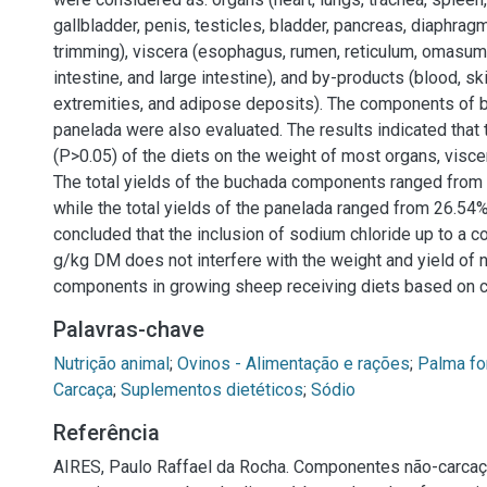
gallbladder, penis, testicles, bladder, pancreas, diaphrag
trimming), viscera (esophagus, rumen, reticulum, omasu
intestine, and large intestine), and by-products (blood, sk
extremities, and adipose deposits). The components of 
panelada were also evaluated. The results indicated that
(P>0.05) of the diets on the weight of most organs, visce
The total yields of the buchada components ranged from
while the total yields of the panelada ranged from 26.54%
concluded that the inclusion of sodium chloride up to a c
g/kg DM does not interfere with the weight and yield of
components in growing sheep receiving diets based on c
Palavras-chave
Nutrição animal
;
Ovinos - Alimentação e rações
;
Palma fo
Carcaça
;
Suplementos dietéticos
;
Sódio
Referência
AIRES, Paulo Raffael da Rocha. Componentes não-carca