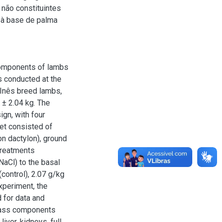
não constituintes
 à base de palma
components of lambs
 conducted at the
Inês breed lambs,
 ± 2.04 kg. The
gn, with four
iet consisted of
on dactylon), ground
treatments
NaCl) to the basal
control), 2.07 g/kg
xperiment, the
 for data and
cass components
iver, kidneys, full