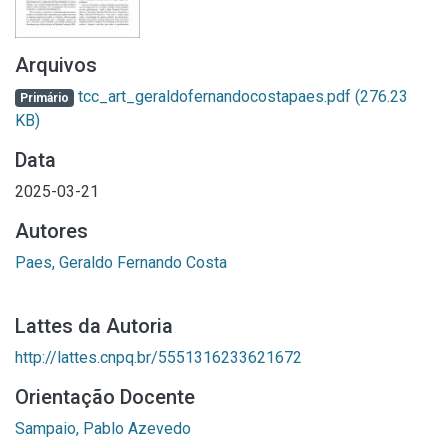
Arquivos
tcc_art_geraldofernandocostapaes.pdf
(276.23
Primário
KB)
Data
2025-03-21
Autores
Paes, Geraldo Fernando Costa
Lattes da Autoria
http://lattes.cnpq.br/5551316233621672
Orientação Docente
Sampaio, Pablo Azevedo