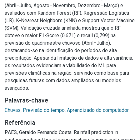
(Abril–Julho, Agosto–Novembro, Dezembro–Março) e
avaliados com Random Forest (RF), Regressão Logística
(LR), K-Nearest Neighbors (KNN) e Support Vector Machine
(SVM). Validação cruzada aninhada mostrou que o RF
obteve o maior F1-Score (0,671) e recall (0,799) na
previsão do quadrimestre chuvoso (Abril–Julho),
destacando-se na identificação de períodos de alta
precipitação. Apesar da limitação de dados e alta variância,
os resultados evidenciam a viabilidade do ML para
previsões climáticas na região, servindo como base para
pesquisas futuras com dados ampliados ou modelos
avançados.
Palavras-chave
Chuvas
;
Previsão do tempo
;
Aprendizado do computador
Referência
PAES, Geraldo Fernando Costa. Rainfall prediction in
eastern northeast brazil using machine learning and oceanic