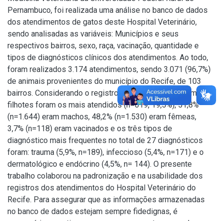
Pernambuco, foi realizada uma análise no banco de dados
dos atendimentos de gatos deste Hospital Veterinário,
sendo analisadas as variáveis: Municípios e seus
respectivos bairros, sexo, raça, vacinação, quantidade e
tipos de diagnósticos clínicos dos atendimentos. Ao todo,
foram realizados 3.174 atendimentos, sendo 3.071 (96,7%)
de animais provenientes do município do Recife, de 103
bairros. Considerando o registro das variáveis, os animais
filhotes foram os mais atendidos (n=619, 19,5%), 51,8%
(n=1.644) eram machos, 48,2% (n=1.530) eram fêmeas,
3,7% (n=118) eram vacinados e os três tipos de
diagnóstico mais frequentes no total de 27 diagnósticos
foram: trauma (5,9%, n=189), infeccioso (5,4%, n=171) e o
dermatológico e endócrino (4,5%, n= 144). O presente
trabalho colaborou na padronização e na usabilidade dos
registros dos atendimentos do Hospital Veterinário do
Recife. Para assegurar que as informações armazenadas
no banco de dados estejam sempre fidedignas, é