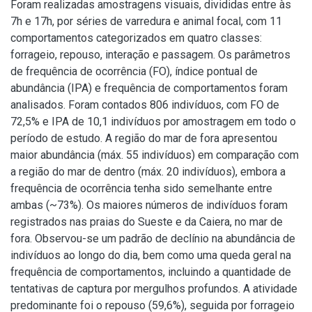
Foram realizadas amostragens visuais, divididas entre às
7h e 17h, por séries de varredura e animal focal, com 11
comportamentos categorizados em quatro classes:
forrageio, repouso, interação e passagem. Os parâmetros
de frequência de ocorrência (FO), índice pontual de
abundância (IPA) e frequência de comportamentos foram
analisados. Foram contados 806 indivíduos, com FO de
72,5% e IPA de 10,1 indivíduos por amostragem em todo o
período de estudo. A região do mar de fora apresentou
maior abundância (máx. 55 indivíduos) em comparação com
a região do mar de dentro (máx. 20 indivíduos), embora a
frequência de ocorrência tenha sido semelhante entre
ambas (~73%). Os maiores números de indivíduos foram
registrados nas praias do Sueste e da Caiera, no mar de
fora. Observou-se um padrão de declínio na abundância de
indivíduos ao longo do dia, bem como uma queda geral na
frequência de comportamentos, incluindo a quantidade de
tentativas de captura por mergulhos profundos. A atividade
predominante foi o repouso (59,6%), seguida por forrageio