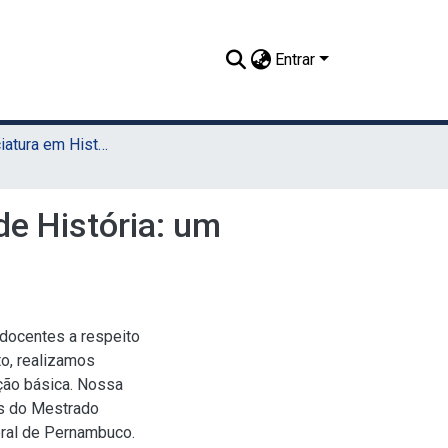
Entrar
TCC - Licenciatura em História (Sede)
de História: um
 docentes a respeito
to, realizamos
ção básica. Nossa
s do Mestrado
eral de Pernambuco.