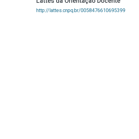
Lattes da Orientação Docente
http://lattes.cnpq.br/0058476610695399