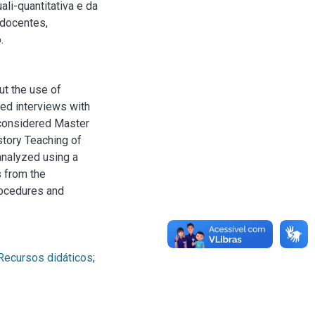
li-quantitativa e da
 docentes,
.
ut the use of
ted interviews with
 considered Master
story Teaching of
analyzed using a
s from the
rocedures and
Recursos didáticos
;