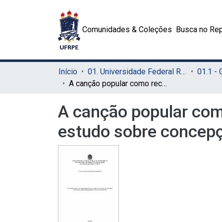
Comunidades & Coleções
Busca no Rep
Início
01. Universidade Federal Rural de Pernambuco - UFRPE (Sede)
01.1 -
A canção popular como recurso didático no ensino de História: um estudo sobre concepções e práticas docentes
A canção popular como
estudo sobre concepç