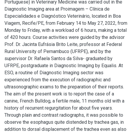
Portuguese) in Veterinary Medicine was carried out in the
Diagnostic Imaging area at Proimagem – Clínica de
Especialidades e Diagnóstico Veterinário, located in Boa
Viagem, Recife/PE, from February 14 to May 27, 2022, from
Monday to Friday, with a workload of 6 hours, making a total
of 420 hours. Course activities were guided by the advisor
Prof. Dr. Jacinta Eufrásia Brito Leite, professor at Federal
Rural University of Pernambuco (UFRPE), and by the
supervisor Dr. Rafaela Santos da Silva- graduated by
UFRPE, postgraduate in Diagnostic Imaging by Equalis. At
ESO, a routine of Diagnostic Imaging sector was
experienced from the execution of radiographic and
ultrasonographic exams to the preparation of their reports.
The aim of the present work is to report the case of a
canine, French Bulldog, a fertile male, 11 months old with a
history of recurrent regurgitation for about five years.
Through plain and contrast radiographs, it was possible to
observe the esophagus quite distended by trachea gas, in
addition to dorsal displacement of the trachea even as also