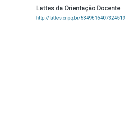
Lattes da Orientação Docente
http://lattes.cnpq.br/6349616407324519