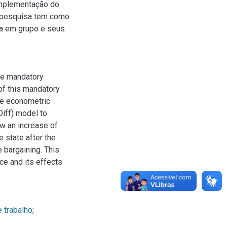
 implementação do
a pesquisa tem como
da em grupo e seus
nce mandatory
of this mandatory
he econometric
Diff) model to
ow an increase of
e state after the
 bargaining. This
ce and its effects
 trabalho
;