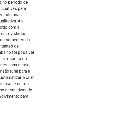
a no período de
cipativas para
struturadas,
alitativa. As
cordo com a
s entrevistados
o de sementes da
ntantes de
abalho foi possível
 a respeito do
ntes comunitário,
são rural para a
stematizar e criar
ceiras e outros
o alternativas de
volvimento para