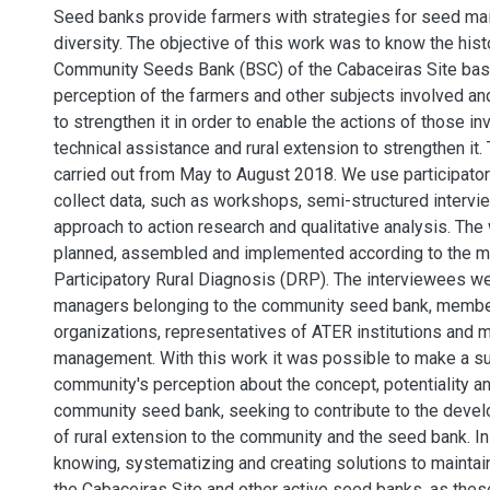
Seed banks provide farmers with strategies for seed mai
diversity. The objective of this work was to know the hist
Community Seeds Bank (BSC) of the Cabaceiras Site bas
perception of the farmers and other subjects involved an
to strengthen it in order to enable the actions of those i
technical assistance and rural extension to strengthen it
carried out from May to August 2018. We use participato
collect data, such as workshops, semi-structured interview
approach to action research and qualitative analysis. T
planned, assembled and implemented according to the 
Participatory Rural Diagnosis (DRP). The interviewees w
managers belonging to the community seed bank, membe
organizations, representatives of ATER institutions and m
management. With this work it was possible to make a su
community's perception about the concept, potentiality and
community seed bank, seeking to contribute to the deve
of rural extension to the community and the seed bank. In
knowing, systematizing and creating solutions to maintai
the Cabaceiras Site and other active seed banks, as the