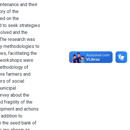
ntenance and their
ory of the
ed on the
d to seek strategies
nvolved and the
. The research was
ry methodologies to
s, facilitating the
he workshops were
methodology of
ere farmers and
rs of social
unicipal
rvey about the
 fragility of the
lopment and actions
 addition to
n the seed bank of
se are shown as