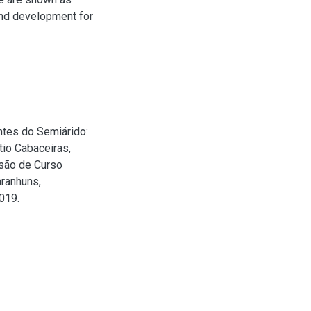
 and development for
tes do Semiárido:
io Cabaceiras,
usão de Curso
ranhuns,
019.