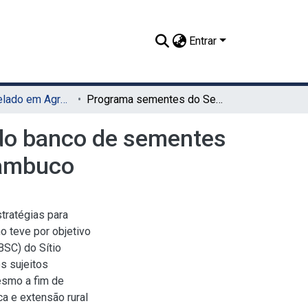
Entrar
TCC - Bacharelado em Agronomia (UAG)
Programa sementes do Semiárido: estudo de caso do banco de sementes comunitário no Sitio Cabaceiras, Canhotinho - Pernambuco
do banco de sementes
nambuco
tratégias para
o teve por objetivo
BSC) do Sítio
s sujeitos
esmo a fim de
ca e extensão rural