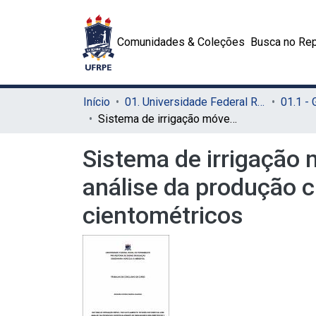
Comunidades & Coleções
Busca no Rep
Início
01. Universidade Federal Rural de Pernambuco - UFRPE (Sede)
01.1 -
Sistema de irrigação móvel por gotejamento: revisão sistemática com análise da produção científica através de indicadores bibliométricos e cientométricos
Sistema de irrigação 
análise da produção ci
cientométricos