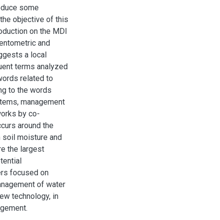
 reduce some
the objective of this
roduction on the MDI
ientometric and
uggests a local
quent terms analyzed
words related to
ing to the words
ystems, management
works by co-
ccurs around the
n soil moisture and
e the largest
tential
ters focused on
anagement of water
new technology, in
agement.