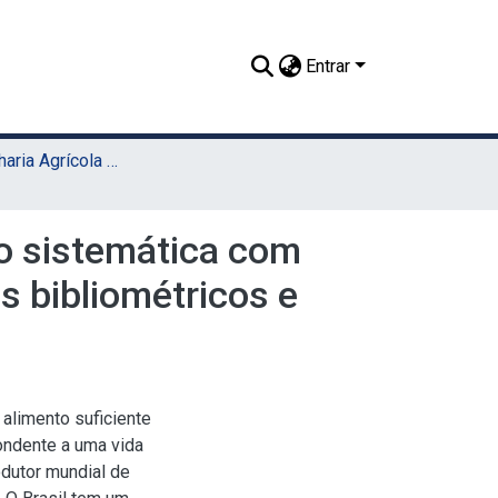
Entrar
TCC - Engenharia Agrícola e Ambiental (Sede)
ão sistemática com
s bibliométricos e
limento suficiente
pondente a uma vida
odutor mundial de