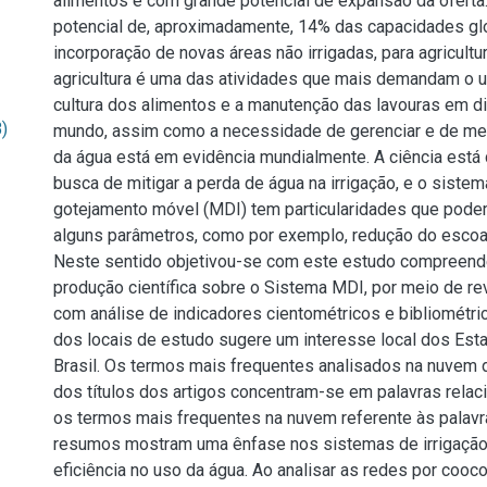
alimentos e com grande potencial de expansão da oferta.
potencial de, aproximadamente, 14% das capacidades gl
incorporação de novas áreas não irrigadas, para agricultur
agricultura é uma das atividades que mais demandam o u
cultura dos alimentos e a manutenção das lavouras em d
)
mundo, assim como a necessidade de gerenciar e de melh
da água está em evidência mundialmente. A ciência est
busca de mitigar a perda de água na irrigação, e o sistem
gotejamento móvel (MDI) tem particularidades que podem
alguns parâmetros, como por exemplo, redução do esco
Neste sentido objetivou-se com este estudo compreende
produção científica sobre o Sistema MDI, por meio de re
com análise de indicadores cientométricos e bibliométric
dos locais de estudo sugere um interesse local dos Est
Brasil. Os termos mais frequentes analisados na nuvem de
dos títulos dos artigos concentram-se em palavras relaci
os termos mais frequentes na nuvem referente às palavr
resumos mostram uma ênfase nos sistemas de irrigação,
eficiência no uso da água. Ao analisar as redes por cooco