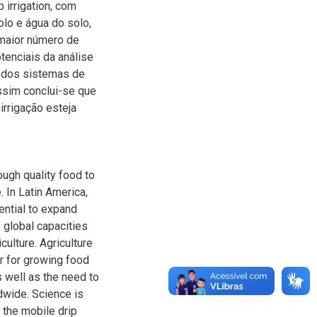
 irrigation, com
lo e água do solo,
 maior número de
tenciais da análise
s dos sistemas de
ssim conclui-se que
irrigação esteja
ough quality food to
. In Latin America,
ential to expand
e global capacities
culture. Agriculture
r for growing food
s well as the need to
dwide. Science is
d the mobile drip