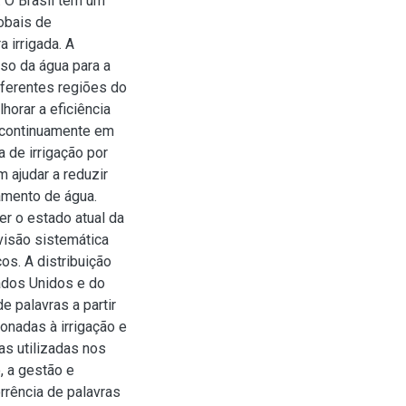
 O Brasil tem um
obais de
a irrigada. A
so da água para a
iferentes regiões do
orar a eficiência
á continuamente em
a de irrigação por
 ajudar a reduzir
amento de água.
r o estado atual da
visão sistemática
os. A distribuição
ados Unidos e do
 palavras a partir
onadas à irrigação e
as utilizadas nos
 a gestão e
rrência de palavras