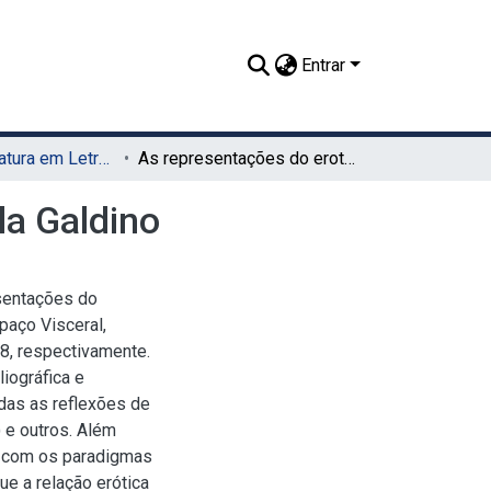
Entrar
TCC - Licenciatura em Letras (UAG)
As representações do erotismo na poética de Daniela Galdino
la Galdino
esentações do
aço Visceral,
8, respectivamente.
iográfica e
adas as reflexões de
) e outros. Além
em com os paradigmas
ue a relação erótica