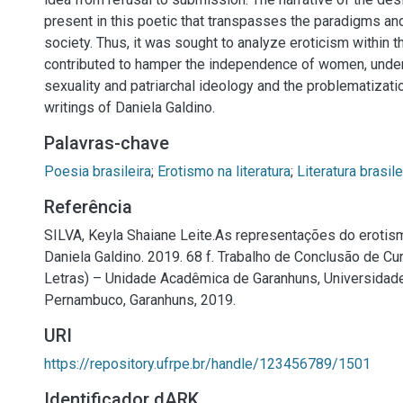
present in this poetic that transpasses the paradigms an
society. Thus, it was sought to analyze eroticism within th
contributed to hamper the independence of women, under 
sexuality and patriarchal ideology and the problematizatio
writings of Daniela Galdino.
Palavras-chave
Poesia brasileira
;
Erotismo na literatura
;
Literatura brasile
Referência
SILVA, Keyla Shaiane Leite.As representações do erotis
Daniela Galdino. 2019. 68 f. Trabalho de Conclusão de Cu
Letras) – Unidade Acadêmica de Garanhuns, Universidade
Pernambuco, Garanhuns, 2019.
URI
https://repository.ufrpe.br/handle/123456789/1501
Identificador dARK