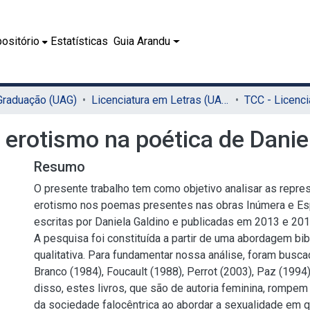
ositório
Estatísticas
Guia Arandu
 Graduação (UAG)
Licenciatura em Letras (UAG)
erotismo na poética de Danie
Resumo
O presente trabalho tem como objetivo analisar as repr
erotismo nos poemas presentes nas obras Inúmera e Esp
escritas por Daniela Galdino e publicadas em 2013 e 201
A pesquisa foi constituída a partir de uma abordagem bibl
qualitativa. Para fundamentar nossa análise, foram busc
Branco (1984), Foucault (1988), Perrot (2003), Paz (1994
disso, estes livros, que são de autoria feminina, romp
da sociedade falocêntrica ao abordar a sexualidade em q