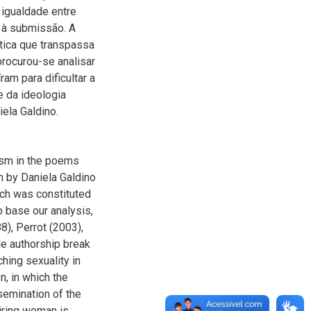
igualdade entre
 à submissão. A
tica que transpassa
rocurou-se analisar
am para dificultar a
e da ideologia
ela Galdino.
ism in the poems
n by Daniela Galdino
rch was constituted
o base our analysis,
8), Perrot (2003),
e authorship break
hing sexuality in
n, in which the
emination of the
siring woman is