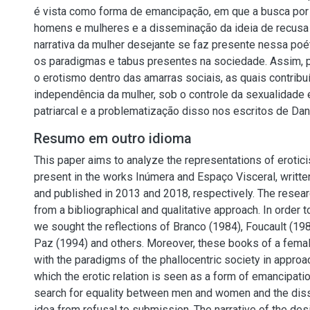
é vista como forma de emancipação, em que a busca por 
homens e mulheres e a disseminação da ideia de recusa
narrativa da mulher desejante se faz presente nessa poé
os paradigmas e tabus presentes na sociedade. Assim, p
o erotismo dentro das amarras sociais, as quais contribuír
independência da mulher, sob o controle da sexualidade 
patriarcal e a problematização disso nos escritos de Dani
Resumo em outro idioma
This paper aims to analyze the representations of erotic
present in the works Inúmera and Espaço Visceral, writte
and published in 2013 and 2018, respectively. The resea
from a bibliographical and qualitative approach. In order t
we sought the reflections of Branco (1984), Foucault (198
Paz (1994) and others. Moreover, these books of a femal
with the paradigms of the phallocentric society in approac
which the erotic relation is seen as a form of emancipatio
search for equality between men and women and the diss
idea from refusal to submission. The narrative of the de