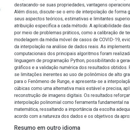
destacando-se suas propriedades, vantagens operacionai
f
Além disso, discute-se o erro de interpolação de forma g
seus aspectos teóricos, estimativas e limitantes superi
atribuição específica a cada método. A aplicabilidade das
por meio de problemas práticos, como a calibração de t
modelagem da média móvel de casos de COVID-19, evid
da interpolação na análise de dados reais. As implemen
computacionais dos principais algoritmos foram realizada
linguagem de programação Python, possibilitando a gera
gráficos e a validação numérica dos resultados obtidos. 
se limitações inerentes ao uso de polinômios de alto gr
para o Fenômeno de Runge, e apresenta-se a interpolaçã
cúbicas como uma alternativa mais estável e precisa, apl
reconstrução de imagens digitais. Os resultados reforça
interpolação polinomial como ferramenta fundamental 
matemática, ressaltando a importância da escolha adeq
acordo com a natureza dos dados e os objetivos da apro
Resumo em outro idioma