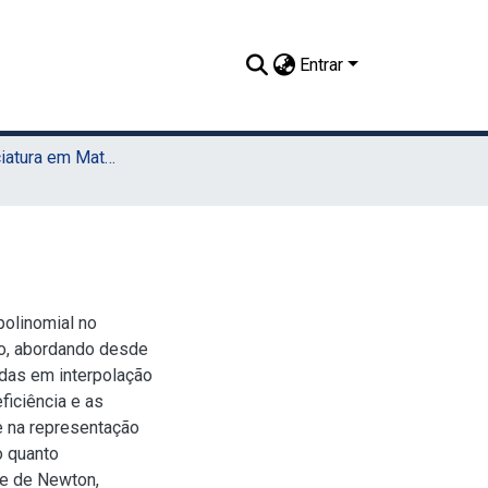
Entrar
TCC - Licenciatura em Matemática (Sede)
polinomial no
ão, abordando desde
das em interpolação
eficiência e as
e na representação
o quanto
e de Newton,