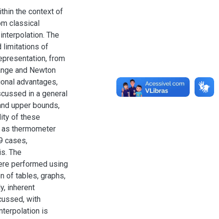
thin the context of
om classical
nterpolation. The
d limitations of
epresentation, from
range and Newton
tional advantages,
iscussed in a general
 and upper bounds,
lity of these
ch as thermometer
9 cases,
is. The
ere performed using
 of tables, graphs,
y, inherent
cussed, with
terpolation is