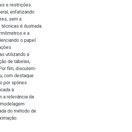
s e restrições.
eral, enfatizando
ores, sem a
 técnicas é ilustrada
ermômetros e a
enciando o papel
tações
s utilizando a
ção de tabelas,
Por fim, discutem-
au, com destaque
o por splines
icada à
m a relevância da
na modelagem
uada do método de
ximação.