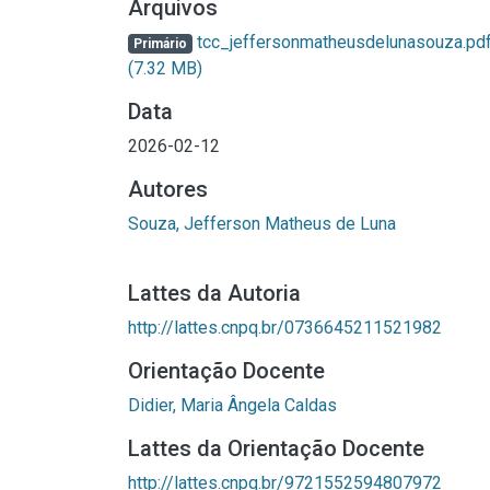
Arquivos
tcc_jeffersonmatheusdelunasouza.pd
Primário
(7.32 MB)
Data
2026-02-12
Autores
Souza, Jefferson Matheus de Luna
Lattes da Autoria
http://lattes.cnpq.br/0736645211521982
Orientação Docente
Didier, Maria Ângela Caldas
Lattes da Orientação Docente
http://lattes.cnpq.br/9721552594807972