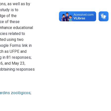
ons, as well as by
study is to
dge of the
nce of these
enhance educational
icies related to
cted using two
oogle Forms link in
uch as UFPE and
g in 81 responses;
26, and May 23,
 obtaining responses
ardins zoológicos
;