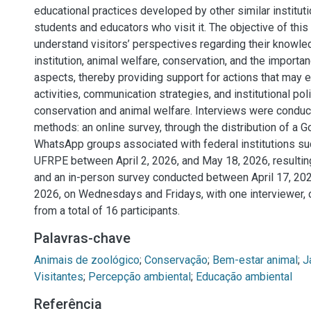
educational practices developed by other similar instituti
students and educators who visit it. The objective of this 
understand visitors’ perspectives regarding their knowle
institution, animal welfare, conservation, and the importa
aspects, thereby providing support for actions that may 
activities, communication strategies, and institutional pol
conservation and animal welfare. Interviews were condu
methods: an online survey, through the distribution of a G
WhatsApp groups associated with federal institutions s
UFRPE between April 2, 2026, and May 18, 2026, resultin
and an in-person survey conducted between April 17, 20
2026, on Wednesdays and Fridays, with one interviewer,
from a total of 16 participants.
Palavras-chave
Animais de zoológico
;
Conservação
;
Bem-estar animal
;
J
Visitantes
;
Percepção ambiental
;
Educação ambiental
Referência