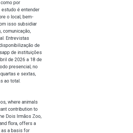
m como por
e estudo é entender
re o local, bem-
com isso subsidiar
s, comunicação,
l. Entrevistas
disponibilização de
sapp de instituições
bril de 2026 a 18 de
odo presencial, no
quartas e sextas,
 ao total.
oos, where animals
ant contribution to
he Dois Irmãos Zoo,
nd flora, offers a
as a basis for