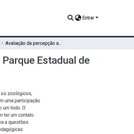
Entrar
Avaliação da percepção ambiental dos visitantes do Parque Estadual de Dois Irmãos (PEDI - PE)
o Parque Estadual de
 os zoológicos,
em uma participação
o um todo. O
m ter um contato
iva a questões
pedagógicas