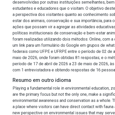
desenvolvidas por outras instituições semelhantes, be
estudantes e educadores que o visitam. O objetivo dest
a perspectiva dos visitantes quanto ao conhecimento sob
estar dos animais, conservação e sua importância, para 
ações que possam vir a agregar as atividades educativa
políticas institucionais de conservação e bem-estar anima
foram realizadas utilizando dois métodos: Online, com a 
um link para um formulário do Google em grupos de what
federais como UFPE e UFRPE entre o período de 02 de a
maio de 2026, onde foram obtidas 81 respostas; e o mét
período de 17 de abril de 2026 a 23 de maio de 2026, às 
com 1 entrevistadora e obtendo respostas de 16 pessoas
Resumo em outro idioma
Playing a fundamental role in environmental education, z
are the primary focus but not the only one, make a signific
environmental awareness and conservation as a whole. T
a place where visitors can have direct contact with fauna a
new perspective on environmental issues that may serve 