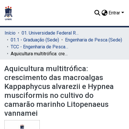
Entrar
Início
01. Universidade Federal Rural de Pernambuco - UFRPE (Sede)
01.1 - Graduação (Sede)
Engenharia de Pesca (Sede)
TCC - Engenharia de Pesca (Sede)
Aquicultura multitrófica: crescimento das macroalgas Kappaphycus alvarezii e Hypnea musciformis no cultivo do camarão marinho Litopenaeus vannamei
Aquicultura multitrófica:
crescimento das macroalgas
Kappaphycus alvarezii e Hypnea
musciformis no cultivo do
camarão marinho Litopenaeus
vannamei