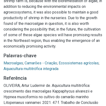
shrimp farm is, because with the bioremediation of algae, in
addition to reducing the environmental impacts on
agroecosystems, it was also possible to maintain a good
productivity of shrimp in the nurseries. Due to the growth
found of the macroalgae in question, it is also worth
considering the possibility that, in the future, the cultivation
of some of these algae species will have promising results
in the Northeast region, thus enabling the emergence of an
economically promising activity.
Palavras-chave
Macroalgas
;
Camarões - Criação
;
Ecossistemas agrícolas
;
Aquacultura multitrófica integrada
Referência
OLIVEIRA, Artur Ludermir de. Aquicultura multitrófica:
crescimento das macroalgas Kappaphycus alvarezii e
Hypnea musciformis no cultivo do camarão marinho
Litopenaeus vannamei. 2021. 47 f. Trabalho de Conclusão