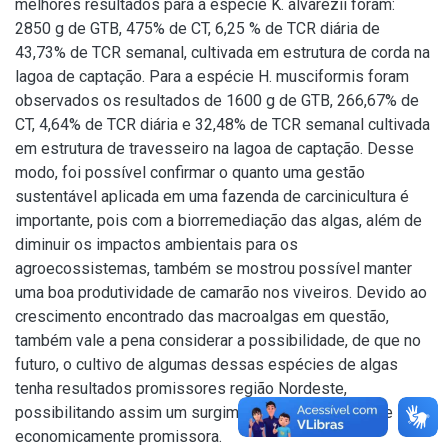
melhores resultados para a espécie K. alvarezii foram:
2850 g de GTB, 475% de CT, 6,25 % de TCR diária de
43,73% de TCR semanal, cultivada em estrutura de corda na
lagoa de captação. Para a espécie H. musciformis foram
observados os resultados de 1600 g de GTB, 266,67% de
CT, 4,64% de TCR diária e 32,48% de TCR semanal cultivada
em estrutura de travesseiro na lagoa de captação. Desse
modo, foi possível confirmar o quanto uma gestão
sustentável aplicada em uma fazenda de carcinicultura é
importante, pois com a biorremediação das algas, além de
diminuir os impactos ambientais para os
agroecossistemas, também se mostrou possível manter
uma boa produtividade de camarão nos viveiros. Devido ao
crescimento encontrado das macroalgas em questão,
também vale a pena considerar a possibilidade, de que no
futuro, o cultivo de algumas dessas espécies de algas
tenha resultados promissores região Nordeste,
possibilitando assim um surgimento de uma atividade
economicamente promissora.