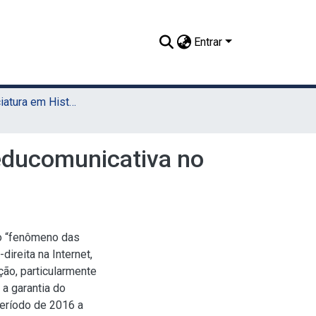
Entrar
TCC - Licenciatura em História (Sede)
educomunicativa no
 o “fenômeno das
ireita na Internet,
ão, particularmente
 a garantia do
eríodo de 2016 a