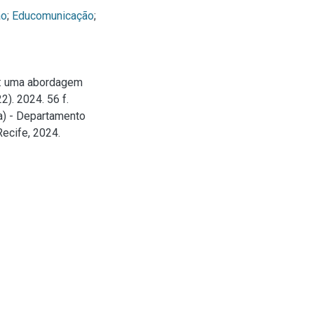
ão
;
Educomunicação
;
a: uma abordagem
). 2024. 56 f.
a) - Departamento
Recife, 2024.