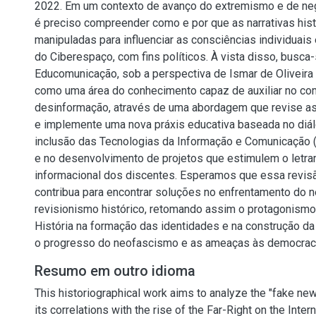
2022. Em um contexto de avanço do extremismo e de neg
é preciso compreender como e por que as narrativas his
manipuladas para influenciar as consciências individuais 
do Ciberespaço, com fins políticos. À vista disso, busca-
Educomunicação, sob a perspectiva de Ismar de Oliveira
como uma área do conhecimento capaz de auxiliar no co
desinformação, através de uma abordagem que revise as
e implemente uma nova práxis educativa baseada no diál
inclusão das Tecnologias da Informação e Comunicação (
e no desenvolvimento de projetos que estimulem o letra
informacional dos discentes. Esperamos que essa revisã
contribua para encontrar soluções no enfrentamento do 
revisionismo histórico, retomando assim o protagonismo
História na formação das identidades e na construção da 
o progresso do neofascismo e as ameaças às democrac
Resumo em outro idioma
This historiographical work aims to analyze the "fake 
its correlations with the rise of the Far-Right on the Intern