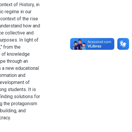
ntext of History, in
c regime in our
context of the rise
o understand how and
ce collective and
urposes. In light of
" from the
ld of knowledge
cape through an
s a new educational
formation and
development of
ng students. It is
finding solutions for
ng the protagonism
building, and
cracy.