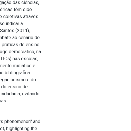
ação das ciências,
tóricas têm sido
e coletivas através
se indicar a
 Santos (2011),
mbate ao cenário de
 práticas de ensino
ogo democrático, na
TICs) nas escolas,
mento midiático e
o bibliográfica
negacionismo e do
 do ensino de
cidadania, evitando
ias.
news phenomenon" and
et, highlighting the