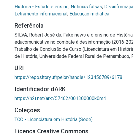
História - Estudo e ensino
;
Notícias falsas
;
Desinformaç
Letramento informacional
;
Educação midiática
Referência
SILVA, Robert José da. Fake news e o ensino de Históri
educomunicativa no combate à desinformação (2016-2022
Trabalho de Conclusão de Curso (Licenciatura em Históri
de História, Universidade Federal Rural de Pernambuco, 
URI
https://repository.ufrpe.br/handle/123456789/6178
Identificador dARK
https://n2t.net/ark:/57462/001300000k0m4
Coleções
TCC - Licenciatura em História (Sede)
Licença Creative Commons