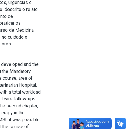
os, urgências e
i descrito o relato
ento de
praticar os
urso de Medicina
s no cuidado e
tores.
es developed and the
g the Mandatory
e course, area of
erinarian Hospital.
ith a total workload
cal care follow-ups
the second chapter,
erapy in the
MSI, it was possible
t the course of