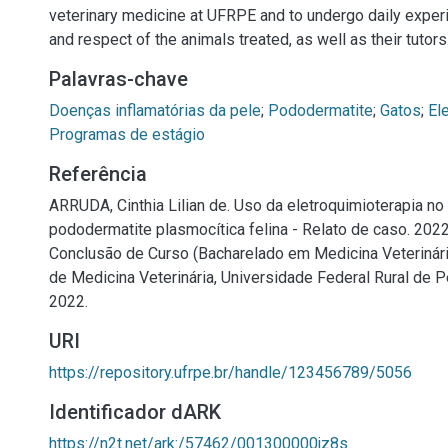
veterinary medicine at UFRPE and to undergo daily experi
and respect of the animals treated, as well as their tutors
Palavras-chave
Doenças inflamatórias da pele
;
Pododermatite
;
Gatos
;
El
Programas de estágio
Referência
ARRUDA, Cinthia Lilian de. Uso da eletroquimioterapia no
pododermatite plasmocítica felina - Relato de caso. 2022.
Conclusão de Curso (Bacharelado em Medicina Veterinár
de Medicina Veterinária, Universidade Federal Rural de 
2022.
URI
https://repository.ufrpe.br/handle/123456789/5056
Identificador dARK
https://n2t.net/ark:/57462/001300000jz8s