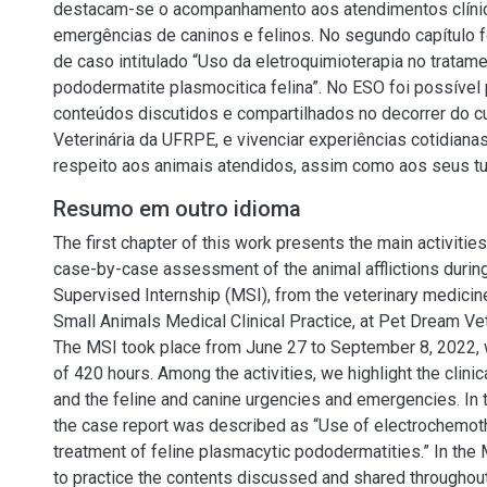
destacam-se o acompanhamento aos atendimentos clínic
emergências de caninos e felinos. No segundo capítulo fo
de caso intitulado “Uso da eletroquimioterapia no tratam
pododermatite plasmocitica felina”. No ESO foi possível 
conteúdos discutidos e compartilhados no decorrer do c
Veterinária da UFRPE, e vivenciar experiências cotidiana
respeito aos animais atendidos, assim como aos seus tu
Resumo em outro idioma
The first chapter of this work presents the main activiti
case-by-case assessment of the animal afflictions durin
Supervised Internship (MSI), from the veterinary medicin
Small Animals Medical Clinical Practice, at Pet Dream Vet
The MSI took place from June 27 to September 8, 2022, w
of 420 hours. Among the activities, we highlight the clini
and the feline and canine urgencies and emergencies. In 
the case report was described as “Use of electrochemoth
treatment of feline plasmacytic pododermatities.” In the 
to practice the contents discussed and shared throughou