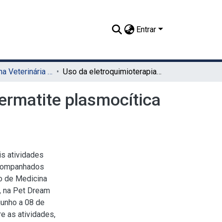
Entrar
TCC - Medicina Veterinária (Sede)
Uso da eletroquimioterapia no tratamento da pododermatite plasmocítica felina - Relato de caso
ermatite plasmocítica
is atividades
acompanhados
so de Medicina
, na Pet Dream
junho a 08 de
e as atividades,