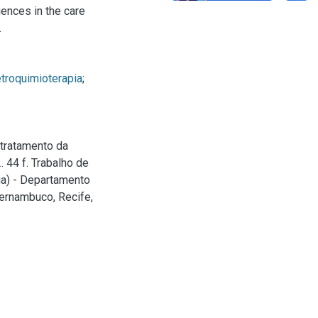
ences in the care
.
etroquimioterapia
;
 tratamento da
 44 f. Trabalho de
ia) - Departamento
Pernambuco, Recife,