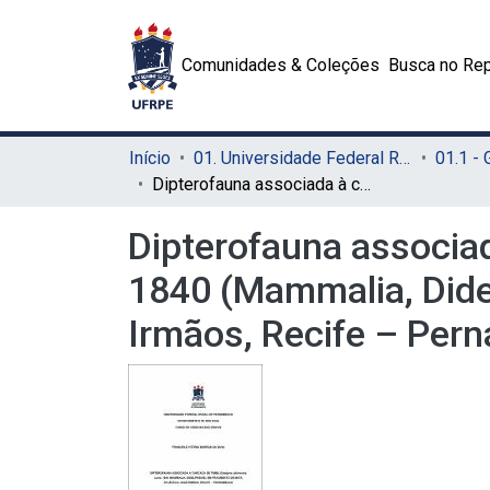
Comunidades & Coleções
Busca no Rep
Início
01. Universidade Federal Rural de Pernambuco - UFRPE (Sede)
01.1 -
Dipterofauna associada à carcaça de timbu Didelphis albiventris Lund, 1840 (Mammalia, Didelphidae), em fragmento de Mata Atlântica, Dois Irmãos, Recife – Pernambuco
Dipterofauna associad
1840 (Mammalia, Dide
Irmãos, Recife – Pe