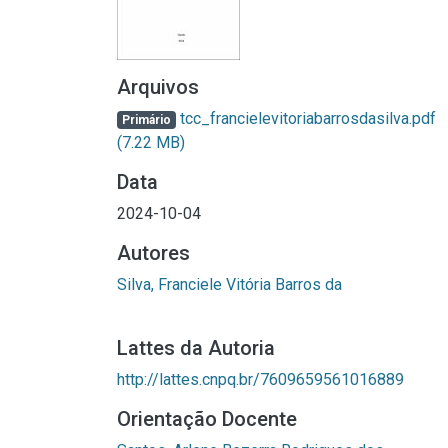
Arquivos
tcc_francielevitoriabarrosdasilva.pdf
Primário
(7.22 MB)
Data
2024-10-04
Autores
Silva, Franciele Vitória Barros da
Lattes da Autoria
http://lattes.cnpq.br/7609659561016889
Orientação Docente