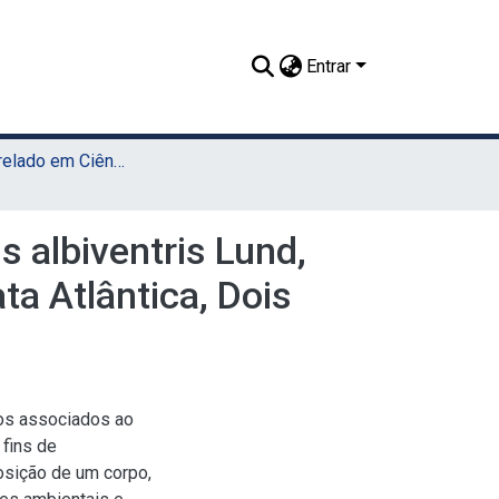
Entrar
TCC - Bacharelado em Ciências Biológicas (Sede)
s albiventris Lund,
a Atlântica, Dois
tos associados ao
fins de
osição de um corpo,