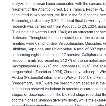
analyze the dipteran fauna associated with the carcass of
fragment of the Atlantic Forest, Dois Irmãos, Recife/PE
conducted in two phases, the first in the field and the se
Entomology Laboratory (LEF), Federal Rural University o
research was carried out from August 6 to 23, 2024, usi
(Didelphis albiventris Lund, 1840) as an attractant for n
dipterans. Throughout the decomposition of the carcass,
families were Calliphoridae, Sarcophagidae, Muscidae, Fa
Ulidiidae, Sepsidae, and Chloropidae. A total of 597 dipt
comprising eight families and 27 species. Calliphoridae
frequent family, representing 54.27% of the sampled indi
Sarcophagidae (20.77%) and Fanniidae (10.39%). The sp
megacephala (Fabricius, 1974), Chrysomya albiceps (Wi
Peckia (Pattonella) intermutans (Walker, 1861), and Fanni
(Wiedemann, 1830) were the predominant species in the 
collections showed variations in species occurrence thro
stages of decomposition. The bloated stage recorded th
and the highest Shannon diversity index, while the skelet
showed lower abundance and a lower Shannon diversity i