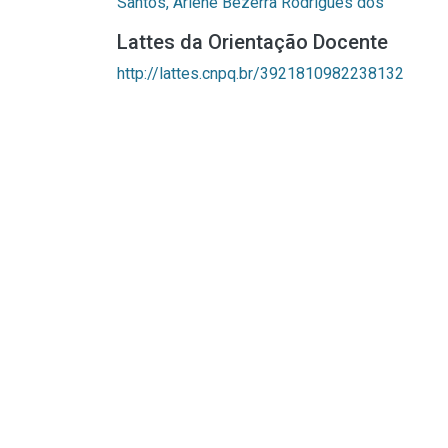
Santos, Arlene Bezerra Rodrigues dos
Lattes da Orientação Docente
http://lattes.cnpq.br/3921810982238132