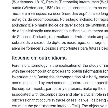
(Wiedemann, 1819), Peckia (Pattonella) intermutans (Walk
pusio (Wiedemann, 1830) foram as predominantes no est
mostraram variações na ocorrência das espécies ao long
estágios de decomposição. No estágio inchado, foi regis
abundância e o maior índice de diversidade de Shannon. 
de esqueletização uma menor abundância e um menor índ
de Shannon. Portanto, os resultados deste estudo ampl
sobre a diversidade de dípteros necrófagos em fragment
além de fornecer subsídios importantes para futuras pes
Resumo em outro idioma
Forensic Entomology is the application of the study of i
with the decomposition process to obtain information for
investigations. During the decomposition of a body, vari
occur, influenced by environmental factors and the specifi
the corpse. Insects, particularly dipterans, make up the ma
associated with decomposition and play a crucial role in 
succession that occurs in these cases, as well as being 
estimate the post-mortem interval (PMI). The objective o