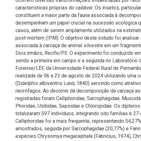
ocorrem diversas transformações influenciadas por fato
características próprias do cadáver. Os insetos, particul
constituem a maior parte da fauna associada à decompo
desempenham um papel crucial na sucessão ecológica 
casos, além de serem amplamente utilizados na estimati
post-mortem (IPM). O objetivo deste estudo foi analisar 
associada à carcaça de animal silvestre em um fragmento
Dois irmãos, Recife/PE. O experimento foi conduzido em
sendo a primeira em campo e a segunda no Laboratório 
Forense/LEF, da Universidade Federal Rural de Pernambu
realizada de 06 a 23 de agosto de 2024 utilizando uma 
(Didelphis albiventris Lund, 1840) servindo como atrativo
necrófagos. Ao decorrer da decomposição da carcaça as 
registradas foram Calliphoridae, Sarcophagidae, Muscidae
Phoridae, Ulidiidae, Sepsidae e Chloropidae. Os dípteros
totalizaram 597 indivíduos, integrando oito famílias e 27
Calliphoridae foi a mais frequente, representando 54,27
amostrados, seguida por Sarcophagidae (20,77%) e Fanni
espécies Chrysomya megacephala (Fabricius, 1974), Ch