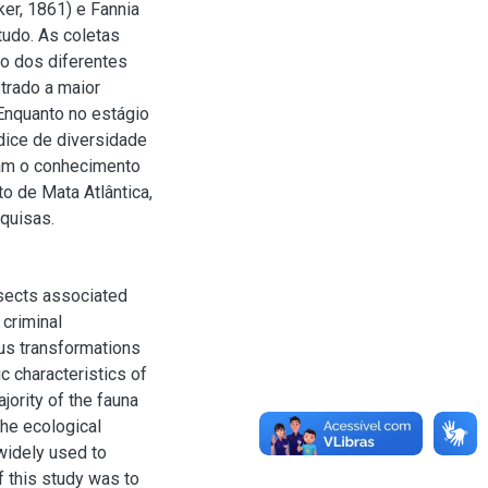
er, 1861) e Fannia
udo. As coletas
o dos diferentes
trado a maior
Enquanto no estágio
ice de diversidade
iam o conhecimento
o de Mata Atlântica,
quisas.
nsects associated
 criminal
ous transformations
c characteristics of
jority of the fauna
the ecological
widely used to
f this study was to