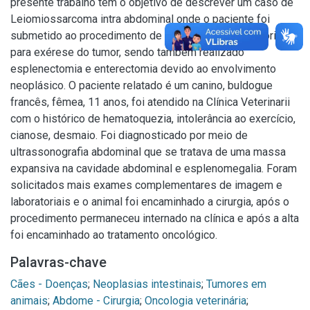
presente trabalho tem o objetivo de descrever um caso de
Leiomiossarcoma intra abdominal onde o paciente foi
submetido ao procedimento de laparotomia exploratória
para exérese do tumor, sendo também realizado
esplenectomia e enterectomia devido ao envolvimento
neoplásico. O paciente relatado é um canino, buldogue
francês, fêmea, 11 anos, foi atendido na Clínica Veterinarii
com o histórico de hematoquezia, intolerância ao exercício,
cianose, desmaio. Foi diagnosticado por meio de
ultrassonografia abdominal que se tratava de uma massa
expansiva na cavidade abdominal e esplenomegalia. Foram
solicitados mais exames complementares de imagem e
laboratoriais e o animal foi encaminhado a cirurgia, após o
procedimento permaneceu internado na clínica e após a alta
foi encaminhado ao tratamento oncológico.
Palavras-chave
Cães - Doenças
;
Neoplasias intestinais
;
Tumores em
animais
;
Abdome - Cirurgia
;
Oncologia veterinária
;