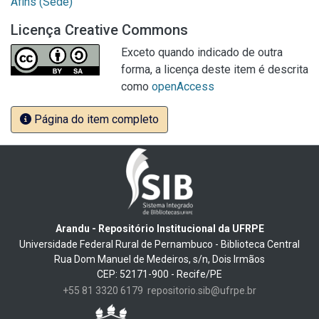
Afins (Sede)
Licença Creative Commons
Exceto quando indicado de outra
forma, a licença deste item é descrita
como
openAccess
Página do item completo
Arandu - Repositório Institucional da UFRPE
Universidade Federal Rural de Pernambuco - Biblioteca Central
Rua Dom Manuel de Medeiros, s/n, Dois Irmãos
CEP: 52171-900 - Recife/PE
+55 81 3320 6179
repositorio.sib@ufrpe.br