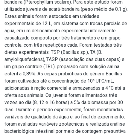
bandeira (Pterophyllum scalare). Para este estudo foram
utilizados juvenis de acará-bandeira (peso médio de 0,1 g).
Estes animais foram estocados em unidades
experimentais de 12 L, em sistema com trocas parciais de
água, em um delineamento experimental inteiramente
casualizado composto por três tratamentos e um grupo
controle, com três repetições cada. Foram testadas três
dietas experimentais: TSP (Bacillus sp.), TA (B.
amyloliquefaciens), TASP (associação das duas cepas) e
um grupo controle (TRL), preparado com solução salina
estéril a 0,89%. As cepas probióticas do gênero Bacillus
foram cultivadas até a concentração de 10⁸ UFC/mL,
adicionadas à ração comercial e armazenadas a 4 °C até a
oferta aos animais. Os juvenis foram alimentados três
vezes ao dia (8, 12 e 16 horas) a 5% da biomassa por 30
dias. Durante o período experimental, foram monitoradas
variáveis de qualidade da água e, ao final do experimento,
foram avaliadas variáveis zootécnicas e realizada análise
bacteriológica intestinal por meio de contagem presuntiva