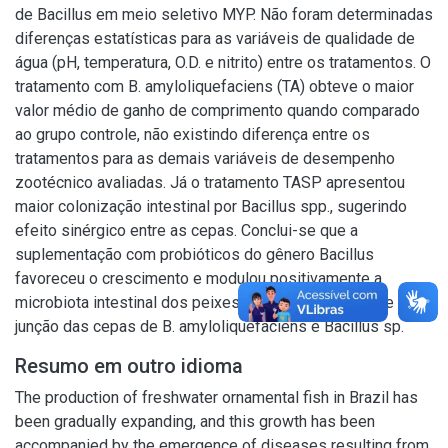
de Bacillus em meio seletivo MYP. Não foram determinadas
diferenças estatísticas para as variáveis de qualidade de
água (pH, temperatura, O.D. e nitrito) entre os tratamentos. O
tratamento com B. amyloliquefaciens (TA) obteve o maior
valor médio de ganho de comprimento quando comparado
ao grupo controle, não existindo diferença entre os
tratamentos para as demais variáveis de desempenho
zootécnico avaliadas. Já o tratamento TASP apresentou
maior colonização intestinal por Bacillus spp., sugerindo
efeito sinérgico entre as cepas. Conclui-se que a
suplementação com probióticos do gênero Bacillus
favoreceu o crescimento e modulou positivamente a
microbiota intestinal dos peixes, sendo mais eficiente a
junção das cepas de B. amyloliquefaciens e Bacillus sp.
Resumo em outro idioma
The production of freshwater ornamental fish in Brazil has
been gradually expanding, and this growth has been
accompanied by the emergence of diseases resulting from