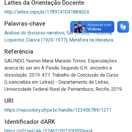
Lattes da Orientação Docente
http://lattes.cnpq.br/1789141041884024
Palavras-chave
Análise do discurso narrativo
;
Ser (verbo) - Filosofia
;
Lispector, Clarice (1920-1977)
;
Metáfora na literatura
Referência
GALINDO, Yasmin Maria Macedo Torres. Especulações
acerca do ser em A Paixão Segundo G.H.: encontro e
dissolução. 2019. 47 f. Trabalho de Conclusão de Curso
(Licenciatura em Letras) - Departamento de Letras,
Universidade Federal Rural de Pernambuco, Recife, 2019.
URI
https://repository.ufrpe.br/handle/123456789/1211
Identificador dARK
https://n2t.net/ark:/57462/001300000jqp4